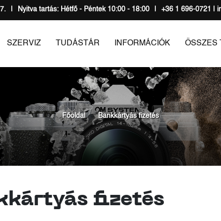
7.
|
Nyitva tartás: Hétfő - Péntek 10:00 - 18:00
|
+36 1 696-0721 | i
SZERVIZ
TUDÁSTÁR
INFORMÁCIÓK
ÖSSZES
Főoldal
Bankkártyás fizetés
kkártyás fizetés