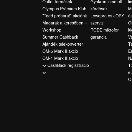
Outlet termékek
Gyakran ismételt
li
Olympus Prémium Klub
kérdések
M
"Tedd próbára!" akciónk
Lowepro és JOBY
ö
Madarak a keresőben –
szerviz
O
Workshop
RODE mikrofon
k
Summer Cashback
garancia
V
Ajándék telekonverter
T
OM-5 Mark II akció
E
OM-1 Mark II akció
N
-> CashBack regisztráció
T
<-
el
O