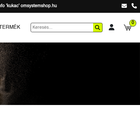
nfo 'kukac' omsystemshop.hu
0
 TERMÉK