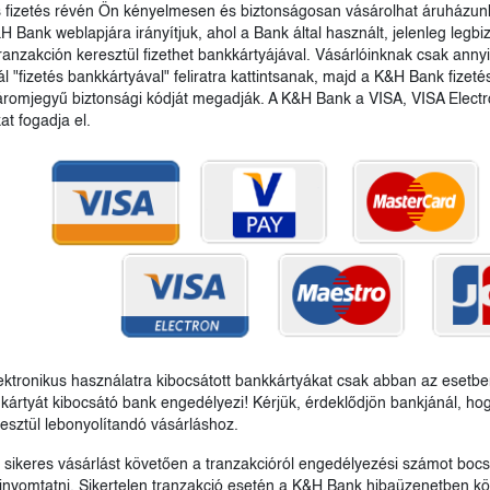
 fizetés révén Ön kényelmesen és biztonságosan vásárolhat áruházunk
 Bank weblapjára irányítjuk, ahol a Bank által használt, jelenleg legbiz
tranzakción keresztül fizethet bankkártyájával. Vásárlóinknak csak anny
l "fizetés bankkártyával" feliratra kattintsanak, majd a K&H Bank fizeté
romjegyű biztonsági kódját megadják. A K&H Bank a VISA, VISA Elect
at fogadja el.
lektronikus használatra kibocsátott bankkártyákat csak abban az eset
 kártyát kibocsátó bank engedélyezi! Kérjük, érdeklődjön bankjánál, ho
resztül lebonyolítandó vásárláshoz.
sikeres vásárlást követően a tranzakcióról engedélyezési számot bocsá
kinyomtatni. Sikertelen tranzakció esetén a K&H Bank hibaüzenetben köz