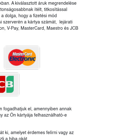
ban. A kiválasztott áruk megrendelése
tonságosabbnak ítélt, titkosítással
i a dolga, hogy a fizetési mód
si szerverén a kártya számát, lejárati
ron, V-Pay, MasterCard, Maestro és JCB
ben fogadhatjuk el, amennyiben annak
gy az Ön kártyája felhasználható-e
t ki, amelyet érdemes felírni vagy az
li a hiba okát.