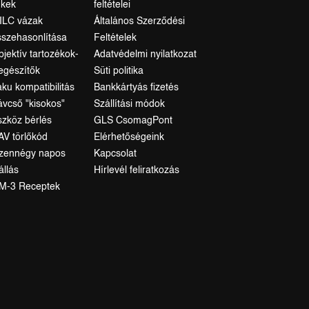
nkek
feltételei
ILC vázak
Általános Szerződési
sszehasonlítása
Feltételek
bjektív tartozékok-
Adatvédelmi nyilatkozat
iegészítők
Süti politika
aku kompatibilitás
Bankkártyás fizetés
ávcső "kisokos"
Szállítási módok
szköz bérlés
GLS CsomagPont
AV törlőkód
Elérhetőségeink
izennégy napos
Kapcsolat
állás
Hírlevél feliratkozás
M-3 Receptek