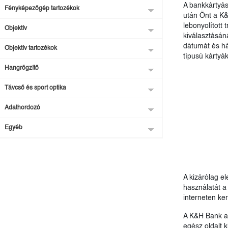
A bankkártyás
Fényképezőgép tartozékok
után Önt a K&H
lebonyolított 
Objektív
kiválasztásáná
dátumát és há
Objektív tartozékok
típusú kártyák
Hangrögzítő
Távcső és sport optika
Adathordozó
Egyéb
A kizárólag e
használatát a
interneten ke
A K&H Bank a 
egész oldalt 