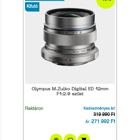
Kifutó
Olympus M.Zuiko Digital ED 12mm
F1:2.0 ezüst
Raktáron
Kedvezményes ár!
319 990 Ft
271 992 Ft
Ár: