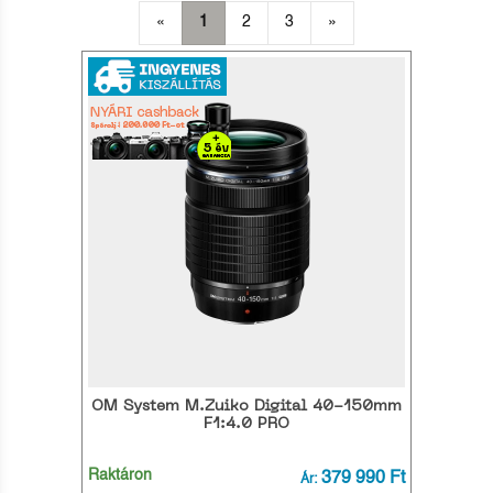
«
1
2
3
»
OM System M.Zuiko Digital 40-150mm
F1:4.0 PRO
Raktáron
379 990 Ft
Ár: