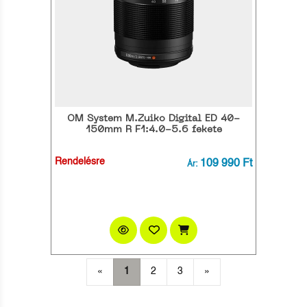
OM System M.Zuiko Digital ED 40-
150mm R F1:4.0-5.6 fekete
Rendelésre
109 990 Ft
Ár:
«
1
2
3
»