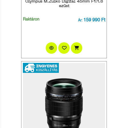
Olympus M.Zuiko Digital 45mm F1:1.8
ezüst
Raktáron
159 990 Ft
Ár: