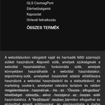
GLS CsomagPont
Elérhetőségeink
Kapcsolat
Hírlevél feliratkozás
ÖSSZES TERMÉK
A weboldalunkon válogatott saját és harmadik féltől származó
sütiket használunk: Alapvető sütik, amelyek szükségesek a
weboldal használatához; funkcionális sütik, amelyek
könnyebben használhatók a weboldal használatakor;
teljesítmény-sütik, amelyeket összesített adatok előállítására
használunk a weboldal használatáról és a statisztikákról; és
marketing cookie-k, amelyeket releváns tartalom és reklám
A feltüntetett árak, képek, leírások tájékoztató jellegűek és nem
megjelenítésére használnak. Ha az "Összes elfogadása"
lehetőséget választja, akkor hozzájárul az összes sütik
minősülnek ajánlattételnek, az esetleges pontatlanságért nem
használatához. A "Beállítások" részben bármikor elfogadhat és
vállalunk felelősséget
elutasíthat egyedi sütitípusokat, és visszavonhatja a jövőre