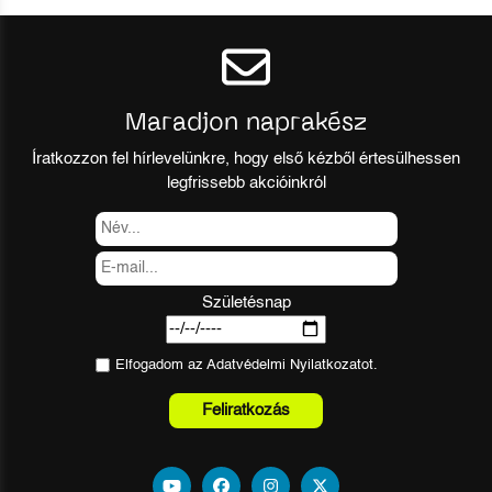
Maradjon naprakész
Íratkozzon fel hírlevelünkre, hogy első kézből értesülhessen
legfrissebb akcióinkról
Születésnap
Elfogadom az
Adatvédelmi Nyilatkozat
ot.
Feliratkozás