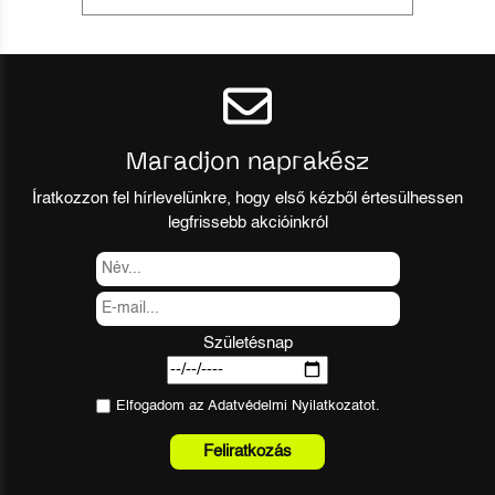
Maradjon naprakész
Íratkozzon fel hírlevelünkre, hogy első kézből értesülhessen
legfrissebb akcióinkról
Születésnap
Elfogadom az
Adatvédelmi Nyilatkozat
ot.
Feliratkozás