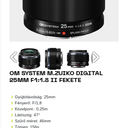
OM SYSTEM M.ZUIKO DIGITAL
25MM F1:1.8 II FEKETE
Gyújtótávolság: 25mm
Fényerő: F/1,8
Közelpont.: 0,25m
Látószög: 47°
Szűrő méret: 46mm
Tömeg: 156g