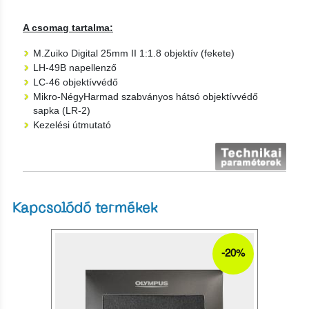
A csomag tartalma:
M.Zuiko Digital 25mm II 1:1.8 objektív (fekete)
LH‑49B napellenző
LC-46 objektívvédő
Mikro-NégyHarmad szabványos hátsó objektívvédő
sapka (LR-2)
Kezelési útmutató
Kapcsolódó termékek
-20%