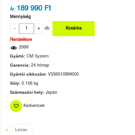
189 990 Ft
Ár:
Mennyiség
-
+
db
Kosárba
Rendelésre
2999
Gyártó:
OM System
Garancia:
24 hónap
Gyártói cikkszám:
V336010BW000
Súly:
0.156 kg
Származási hely:
Japán
Kedvencek
Leírás