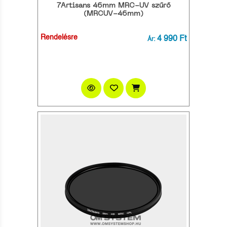
7Artisans 46mm MRC-UV szűrő
(MRCUV-46mm)
Rendelésre
4 990 Ft
Ár: