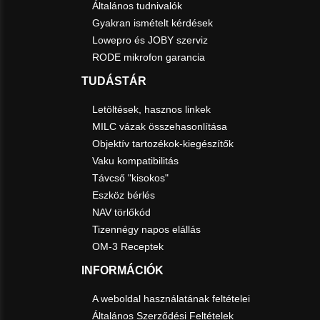
Általános tudnivalók
Gyakran ismételt kérdések
Lowepro és JOBY szerviz
RODE mikrofon garancia
TUDÁSTÁR
Letöltések, hasznos linkek
MILC vázak összehasonlítása
Objektív tartozékok-kiegészítők
Vaku kompatibilitás
Távcső "kisokos"
Eszköz bérlés
NAV törlőkód
Tizennégy napos elállás
OM-3 Receptek
INFORMÁCIÓK
A weboldal használatának feltételei
Általános Szerződési Feltételek