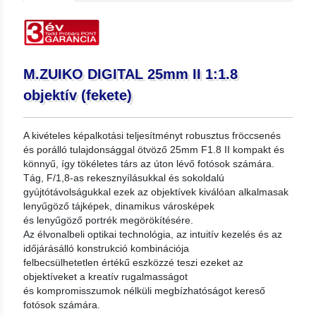
M.ZUIKO DIGITAL 25mm II 1:1.8
objektív (fekete)
A kivételes képalkotási teljesítményt robusztus fröccsenés
és porálló tulajdonsággal ötvöző 25mm F1.8 II kompakt és
könnyű, így tökéletes társ az úton lévő fotósok számára.
Tág, F/1,8-as rekesznyílásukkal és sokoldalú
gyújtótávolságukkal ezek az objektívek kiválóan alkalmasak
lenyűgöző tájképek, dinamikus városképek
és lenyűgöző portrék megörökítésére.
Az élvonalbeli optikai technológia, az intuitív kezelés és az
időjárásálló konstrukció kombinációja
felbecsülhetetlen értékű eszközzé teszi ezeket az
objektíveket a kreatív rugalmasságot
és kompromisszumok nélküli megbízhatóságot kereső
fotósok számára.