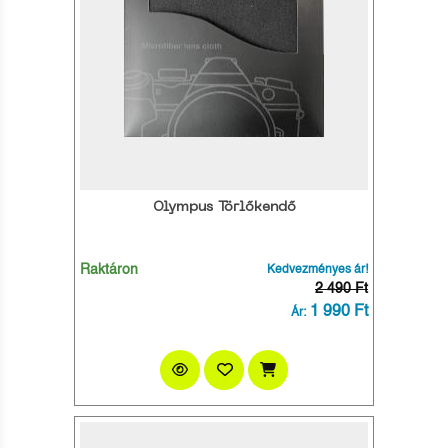
Olympus Törlőkendő
Raktáron
Kedvezményes ár!
2 490 Ft
1 990 Ft
Ár: