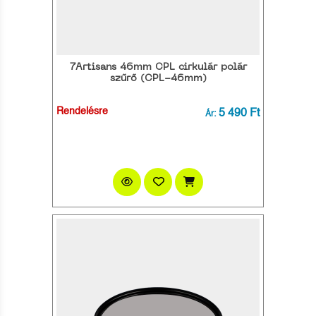
7Artisans 46mm CPL cirkulár polár
szűrő (CPL-46mm)
Rendelésre
5 490 Ft
Ár: