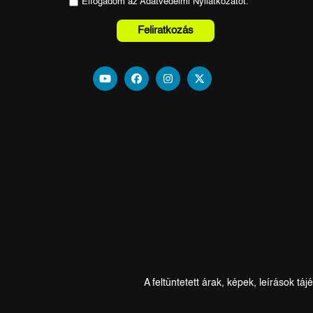
Elfogadom az
Adatvédelmi Nyilatkozat
ot.
Feliratkozás
A feltüntetett árak, képek, leírások t