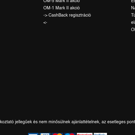
OM-5 Mark II akció
E
OM-1 Mark II akció
N
-> CashBack regisztráció
T
<-
el
O
ájékoztató jellegűek és nem minősülnek ajánlattételnek, az esetleges pon