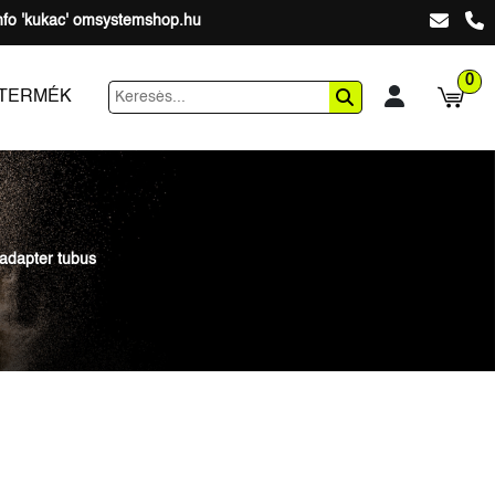
nfo 'kukac' omsystemshop.hu
0
 TERMÉK
 adapter tubus