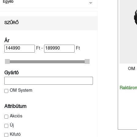
Egyéb
SZŰRŐ
Ár
Ft -
Ft
OM 
Gyártó
Raktáro
OM System
Attribútum
Akciós
Új
Kifutó