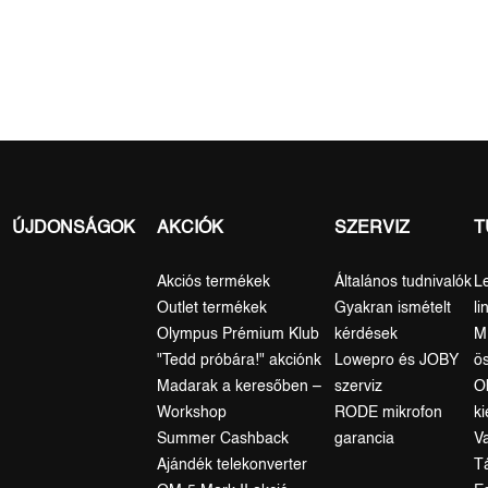
ÚJDONSÁGOK
AKCIÓK
SZERVIZ
T
Akciós termékek
Általános tudnivalók
L
Outlet termékek
Gyakran ismételt
li
Olympus Prémium Klub
kérdések
M
"Tedd próbára!" akciónk
Lowepro és JOBY
ö
Madarak a keresőben –
szerviz
O
Workshop
RODE mikrofon
k
Summer Cashback
garancia
V
Ajándék telekonverter
T