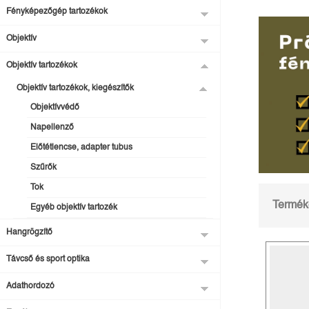
Fényképezőgép tartozékok
Objektív
Objektív tartozékok
Objektív tartozékok, kiegészítők
Objektívvédő
Napellenző
Előtétlencse, adapter tubus
Szűrők
Tok
Terméke
Egyéb objektív tartozék
Hangrögzítő
Távcső és sport optika
Adathordozó