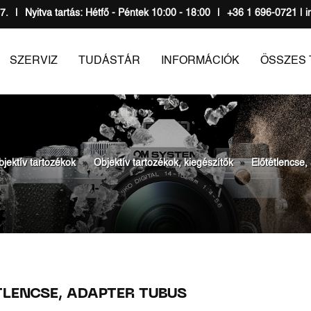
7.
|
Nyitva tartás: Hétfő - Péntek 10:00 - 18:00
|
+36 1 696-0721 | i
SZERVIZ
TUDÁSTÁR
INFORMÁCIÓK
ÖSSZES
jektív tartozékok
Objektív tartozékok, kiegészítők
Előtétlencse,
TLENCSE, ADAPTER TUBUS