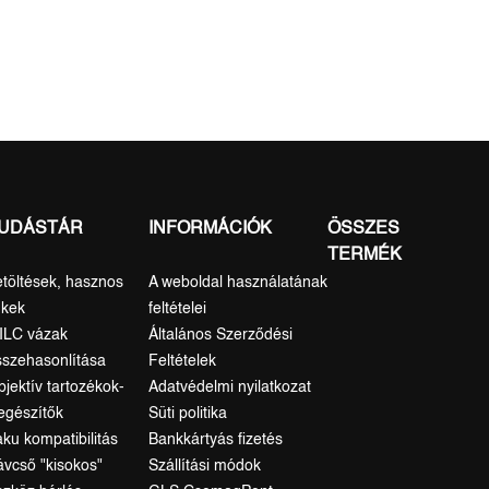
UDÁSTÁR
INFORMÁCIÓK
ÖSSZES
TERMÉK
etöltések, hasznos
A weboldal használatának
nkek
feltételei
ILC vázak
Általános Szerződési
sszehasonlítása
Feltételek
bjektív tartozékok-
Adatvédelmi nyilatkozat
iegészítők
Süti politika
aku kompatibilitás
Bankkártyás fizetés
ávcső "kisokos"
Szállítási módok