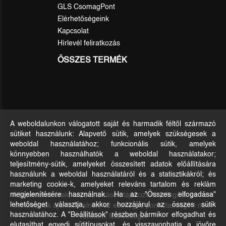
GLS CsomagPont
Elérhetőségeink
Kapcsolat
Hírlevél feliratkozás
ÖSSZES TERMÉK
A weboldalunkon válogatott saját és harmadik féltől származó
sütiket használunk: Alapvető sütik, amelyek szükségesek a
weboldal használatához; funkcionális sütik, amelyek
könnyebben használhatók a weboldal használatakor;
teljesítmény-sütik, amelyeket összesített adatok előállítására
használunk a weboldal használatáról és a statisztikákról; és
marketing cookie-k, amelyeket releváns tartalom és reklám
A feltüntetett árak, képek, leírások tájékoztató jellegűek és nem
megjelenítésére használnak. Ha az "Összes elfogadása"
lehetőséget választja, akkor hozzájárul az összes sütik
minősülnek ajánlattételnek, az esetleges pontatlanságért nem
használatához. A "Beállítások" részben bármikor elfogadhat és
vállalunk felelősséget
elutasíthat egyedi sütitípusokat, és visszavonhatja a jövőre