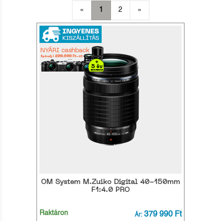
«
1
2
»
OM System M.Zuiko Digital 40-150mm
F1:4.0 PRO
Raktáron
379 990 Ft
Ár: