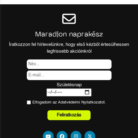
Maradjon naprakész
Íratkozzon fel hírlevelünkre, hogy első kézből értesülhessen
legfrissebb akcióinkról
Születésnap
Elfogadom az
Adatvédelmi Nyilatkozat
ot.
Feliratkozás