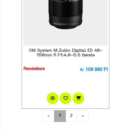
OM System M.Zuiko Digital ED 40-
150mm R F1:4.0-5.6 fekete
Rendelésre
109 990 Ft
Ár:
«
1
2
»