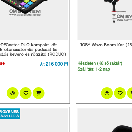
DECaster DUO kompakt két
JOBY Wavo Boom Kar (
krofoncsatornás podcast és
ciós keverő és rögzítő (RCDUO)
sre
216 000 Ft
Készleten (Külső raktár)
Ár:
Szállítás: 1-2 nap