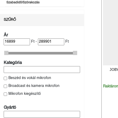
Szabadidő/Szórakozás
SZŰRŐ
Ár
Ft -
Ft
Kategória
JOB
Beszéd és vokál mikrofon
Broadcast és kamera mikrofon
Raktáro
Mikrofon kiegészítő
Gyártó