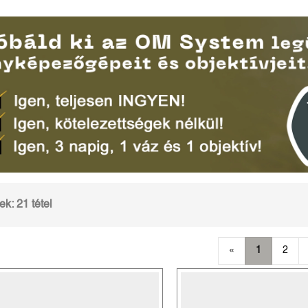
k: 21 tétel
«
1
2