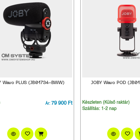
Y Wavo PLUS (JB01734-BWW)
JOBY Wavo POD (JB0
n
79 900 Ft
Készleten (Külső raktár)
Ár:
Szállítás: 1-2 nap