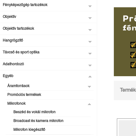
Fényképezőgép tartozékok
Objektív
Objektív tartozékok
Hangrögzítő
Távcső és sport optika
Adathordozó
Egyéb
Áramforrások
Terméke
Promóciós termékek
Mikrofonok
Beszéd és vokál mikrofon
Broadcast és kamera mikrofon
Mikrofon kiegészítő