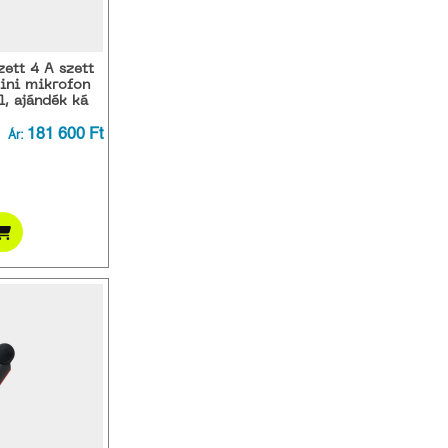
ett 4 A szett
ini mikrofon
, ajándék ká
181 600 Ft
Ár: