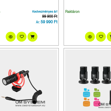
n
Kedvezményes ár!
Raktáron
99 900 Ft
59 990 Ft
Ár: