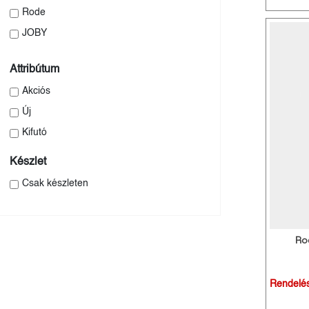
Rode
JOBY
Attribútum
Akciós
Új
Kifutó
Készlet
Csak készleten
Ro
Rendelé