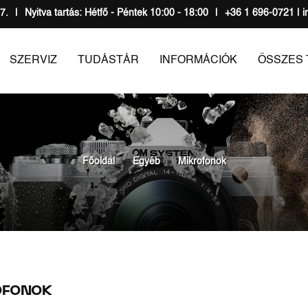
7.
|
Nyitva tartás: Hétfő - Péntek 10:00 - 18:00
|
+36 1 696-0721 | i
SZERVIZ
TUDÁSTÁR
INFORMÁCIÓK
ÖSSZES
Főoldal
Egyéb
Mikrofonok
OFONOK