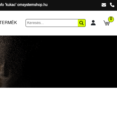
nfo 'kukac' omsystemshop.hu
0
 TERMÉK