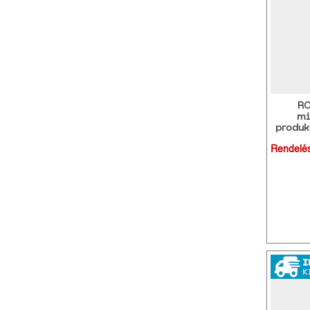
RO
mi
produk
Rendelé