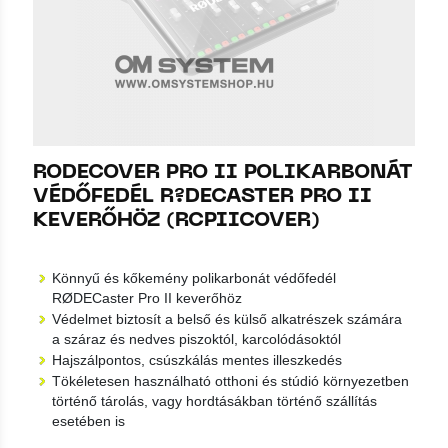
RODECOVER PRO II POLIKARBONÁT
VÉDŐFEDÉL R?DECASTER PRO II
KEVERŐHÖZ (RCPIICOVER)
Könnyű és kőkemény polikarbonát védőfedél
RØDECaster Pro II keverőhöz
Védelmet biztosít a belső és külső alkatrészek számára
a száraz és nedves piszoktól, karcolódásoktól
Hajszálpontos, csúszkálás mentes illeszkedés
Tökéletesen használható otthoni és stúdió környezetben
történő tárolás, vagy hordtásákban történő szállítás
esetében is