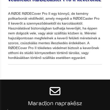
A RØDE RØDECover Pro II egy könnyű, de kemény
polikarbonát védőfedél, amely megvédi a RØDECaster Pro
II keverőt a szennyeződésektől és karcolásoktól.
Használatával biztonságban tudhatja keverőjét, ha éppen
nem dolgozik vele, vagy akár szállítás közben is. Méretei
hajszálpontosan megfelelnek a keverő felületi méreteinek a
szoros, csúszkálás mentes illeszkedés érdekében. A
RØDECover Pro II tökéletes védelmet biztosít a keverőnek
otthoni és stúdió környezetben történő tárolás, vagy
hordtásákban történő szállítás esetében egyaránt.
Maradjon naprakész