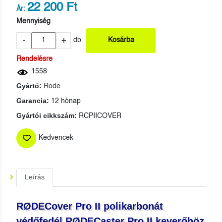
22 200 Ft
Ár:
Mennyiség
-
+
db
Kosárba
Rendelésre
1558
Gyártó:
Rode
Garancia:
12 hónap
Gyártói cikkszám:
RCPIICOVER
Kedvencek
Leírás
RØDECover Pro II polikarbonát
védőfedél RØDECaster Pro II keverőhöz