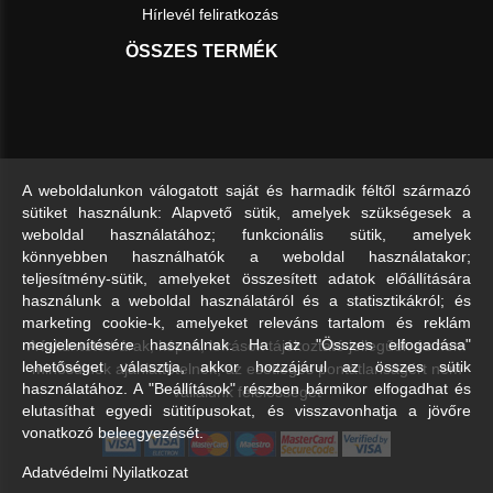
Hírlevél feliratkozás
ÖSSZES TERMÉK
A weboldalunkon válogatott saját és harmadik féltől származó
sütiket használunk: Alapvető sütik, amelyek szükségesek a
weboldal használatához; funkcionális sütik, amelyek
könnyebben használhatók a weboldal használatakor;
teljesítmény-sütik, amelyeket összesített adatok előállítására
használunk a weboldal használatáról és a statisztikákról; és
marketing cookie-k, amelyeket releváns tartalom és reklám
A feltüntetett árak, képek, leírások tájékoztató jellegűek és nem
megjelenítésére használnak. Ha az "Összes elfogadása"
lehetőséget választja, akkor hozzájárul az összes sütik
minősülnek ajánlattételnek, az esetleges pontatlanságért nem
használatához. A "Beállítások" részben bármikor elfogadhat és
vállalunk felelősséget
elutasíthat egyedi sütitípusokat, és visszavonhatja a jövőre
vonatkozó beleegyezését.
Adatvédelmi Nyilatkozat