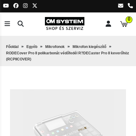
0
Főoldal
Egyéb
Mikrofonok
Mikrofon kiegészítő
RODECover Pro II polikarbonát védőfedél R?DECaster Pro II keverőhöz
(RCPIICOVER)