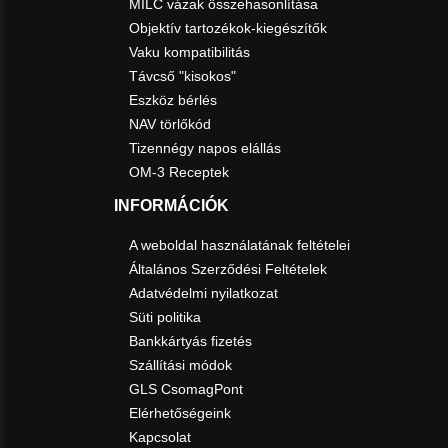
MILC vázak összehasonlítása
Objektív tartozékok-kiegészítők
Vaku kompatibilitás
Távcső "kisokos"
Eszköz bérlés
NAV törlőkód
Tizennégy napos elállás
OM-3 Receptek
INFORMÁCIÓK
A weboldal használatának feltételei
Általános Szerződési Feltételek
Adatvédelmi nyilatkozat
Süti politika
Bankkártyás fizetés
Szállítási módok
GLS CsomagPont
Elérhetőségeink
Kapcsolat