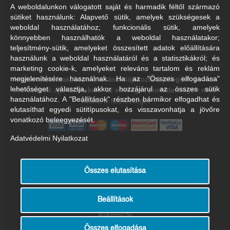
A weboldalunkon válogatott saját és harmadik féltől származó
sütiket használunk: Alapvető sütik, amelyek szükségesek a
weboldal használatához; funkcionális sütik, amelyek
könnyebben használhatók a weboldal használatakor;
teljesítmény-sütik, amelyeket összesített adatok előállítására
használunk a weboldal használatáról és a statisztikákról; és
marketing cookie-k, amelyeket releváns tartalom és reklám
A feltüntetett árak, képek, leírások tájékoztató jellegűek és nem
megjelenítésére használnak. Ha az "Összes elfogadása"
lehetőséget választja, akkor hozzájárul az összes sütik
minősülnek ajánlattételnek, az esetleges pontatlanságért nem
használatához. A "Beállítások" részben bármikor elfogadhat és
vállalunk felelősséget
elutasíthat egyedi sütitípusokat, és visszavonhatja a jövőre
vonatkozó beleegyezését.
Adatvédelmi Nyilatkozat
Összes elutasítása
Beállítások
Árukereső.hu
Összes elfogadása