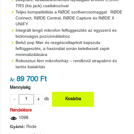
TRS (kis jack) csatlakozóval
Teljes kompatibilitás a RØDE szoftvercsomaggal: RØDE
Connect, RØDE Central, RØDE Capture és RØDE X
UNIFY
Integrált lengő mikrofon felfüggesztés az egyszerű és
biztonságos pozícionáláshoz
Belső pop filter és rezgéscsillapított kapszula
felfüggesztés, a használat során keletkezett zajok
minimalizálására
Robosztus fém mikrofonház – rendkívül strapabíró és
tartós kialakítás
89 700 Ft
Ár:
Mennyiség
-
+
db
Kosárba
Rendelésre
1098
Gyártó:
Rode