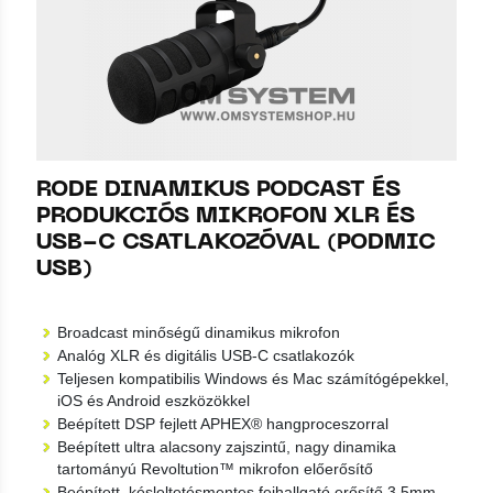
RODE DINAMIKUS PODCAST ÉS
PRODUKCIÓS MIKROFON XLR ÉS
USB-C CSATLAKOZÓVAL (PODMIC
USB)
Broadcast minőségű dinamikus mikrofon
Analóg XLR és digitális USB-C csatlakozók
Teljesen kompatibilis Windows és Mac számítógépekkel,
iOS és Android eszközökkel
Beépített DSP fejlett APHEX® hangproceszorral
Beépített ultra alacsony zajszintű, nagy dinamika
tartományú Revoltution™ mikrofon előerősítő
Beépített, késleltetésmentes fejhallgató erősítő 3,5mm