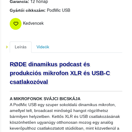
Garancia:
12 hónap
Gyártói cikkszám:
PodMic USB
Kedvencek
Leírás
Videók
RØDE dinamikus podcast és
produkciós mikrofon XLR és USB-C
csatlakozóval
A MIKROFONOK SVÁJCI BICSKÁJA
A PodMic USB egy szuper sokoldalú dinamikus mikrofon,
amellyel telt, broadcast minőségű hangot rögzíthetsz
bármilyen helyzetben. Kettős XLR és USB csatlakozásának
köszönhetően ugyanúgy otthonosan mozog egy analóg
keverőpulthoz csatlakoztatott stúdióban, mint közvetlenül a