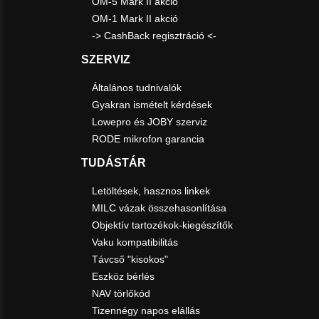
OM-5 Mark II akció
OM-1 Mark II akció
-> CashBack regisztráció <-
SZERVIZ
Általános tudnivalók
Gyakran ismételt kérdések
Lowepro és JOBY szerviz
RODE mikrofon garancia
TUDÁSTÁR
Letöltések, hasznos linkek
MILC vázak összehasonlítása
Objektív tartozékok-kiegészítők
Vaku kompatibilitás
Távcső "kisokos"
Eszköz bérlés
NAV törlőkód
Tizennégy napos elállás