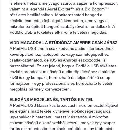
is elmerülhetsz a mélyvágó szűrő, a zajzár, a kompresszor,
valamint a legendás Aural Exciter™ és a Big Bottom™
részletes beállításaiban. Monitorozhatod hangod a
késleltetésmentes fejhallgató kimeneten, amely egy a
mikrofonba épített hangerő szabályzóval is rendelkezik. A
PodMic USB a tökéletes all-in-one felvételi megoldás.
VIDD MAGADDAL A STÚDIÓDAT AMERRE CSAK JÁRSZ
A PodMic USB-t nem csak kedvenc audio interfészedhez,
keverőpultodhoz, laptopodhoz vagy számítógépedhez
csatlakoztathatod, de iOS és Android eszközöddel is
használhatod. Ez azt jelenti, hogy a PodMic USB tökéletes
eszköz broadcast minőségű audio rögzítéséhez a stúdión
kívül is egy kompakt, hordozható és teljes értékű setup
formájában - egy professzionális és hordozható felvételi
megoldás bármely környezetben.
ELEGÁNS MEGJELENÉS, TARTÓS KIVITEL
A PodMic USB klasszikus broadcast mikrofon esztétikájával
és elegáns matt fekete kivitelével előkelőséget sugároz,
ugyanakkor hihetetlenül masszív és tartós. A mikrofon
csúcsminőségű alkatrészekből készül, melyek egy szuper
tartós mikrofontestbe kerülnek beépítésre, így több mint