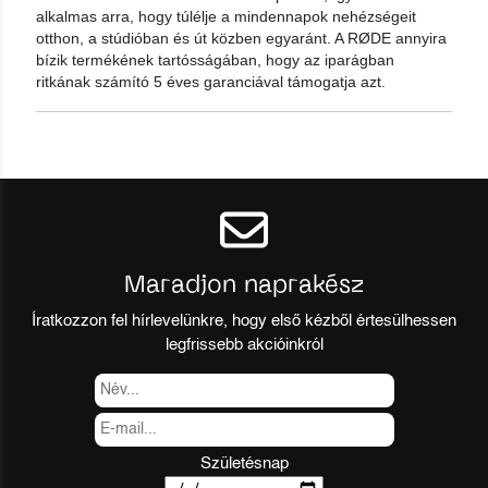
alkalmas arra, hogy túlélje a mindennapok nehézségeit
otthon, a stúdióban és út közben egyaránt. A RØDE annyira
bízik termékének tartósságában, hogy az iparágban
ritkának számító 5 éves garanciával támogatja azt.
Maradjon naprakész
Íratkozzon fel hírlevelünkre, hogy első kézből értesülhessen
legfrissebb akcióinkról
Születésnap