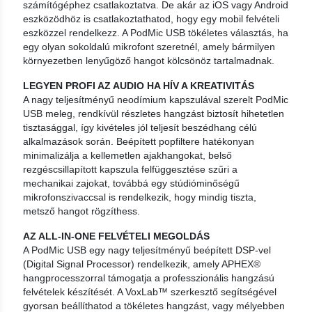
számítógéphez csatlakoztatva. De akár az iOS vagy Android
eszközödhöz is csatlakoztathatod, hogy egy mobil felvételi
eszközzel rendelkezz. A PodMic USB tökéletes választás, ha
egy olyan sokoldalú mikrofont szeretnél, amely bármilyen
környezetben lenyűgöző hangot kölcsönöz tartalmadnak.
LEGYEN PROFI AZ AUDIO HA HÍV A KREATIVITÁS
A nagy teljesítményű neodímium kapszulával szerelt PodMic
USB meleg, rendkívül részletes hangzást biztosít hihetetlen
tisztasággal, így kivételes jól teljesít beszédhang célú
alkalmazások során. Beépített popfiltere hatékonyan
minimalizálja a kellemetlen ajakhangokat, belső
rezgéscsillapított kapszula felfüggesztése szűri a
mechanikai zajokat, továbbá egy stúdióminőségű
mikrofonszivaccsal is rendelkezik, hogy mindig tiszta,
metsző hangot rögzíthess.
AZ ALL-IN-ONE FELVÉTELI MEGOLDÁS
A PodMic USB egy nagy teljesítményű beépített DSP-vel
(Digital Signal Processor) rendelkezik, amely APHEX®
hangprocesszorral támogatja a professzionális hangzású
felvételek készítését. A VoxLab™ szerkesztő segítségével
gyorsan beállíthatod a tökéletes hangzást, vagy mélyebben