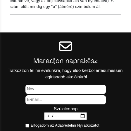
feltüntetve, vagy az objektívsapka alá van nyomtatva). A
szám előtt mindig egy "ø" (átmérő) szimbólum áll.
Maradjon naprakész
Íratkozzon fel hírlevelünkre, hogy első kézből értesülhessen
legfrissebb akcióinkról
Születésnap
Elfogadom az
Adatvédelmi Nyilatkozat
ot.