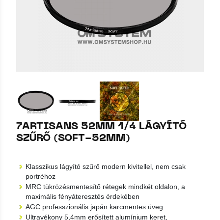
7ARTISANS 52MM 1/4 LÁGYÍTÓ
SZŰRŐ (SOFT-52MM)
Klasszikus lágyító szűrő modern kivitellel, nem csak
portréhoz
MRC tükrözésmentesítő rétegek mindkét oldalon, a
maximális fényáteresztés érdekében
AGC professzionális japán karcmentes üveg
Ultravékony 5,4mm erősített alumínium keret,