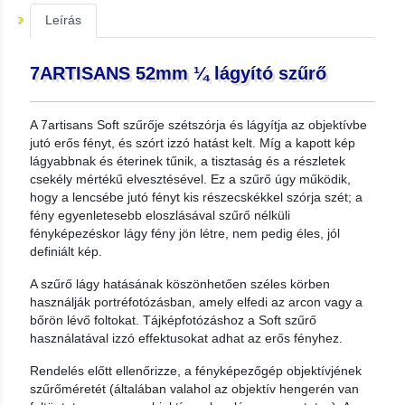
Leírás
7ARTISANS 52mm ¼ lágyító szűrő
A 7artisans Soft szűrője szétszórja és lágyítja az objektívbe
jutó erős fényt, és szórt izzó hatást kelt. Míg a kapott kép
lágyabbnak és éterinek tűnik, a tisztaság és a részletek
csekély mértékű elvesztésével. Ez a szűrő úgy működik,
hogy a lencsébe jutó fényt kis részecskékkel szórja szét; a
fény egyenletesebb eloszlásával szűrő nélküli
fényképezéskor lágy fény jön létre, nem pedig éles, jól
definiált kép.
A szűrő lágy hatásának köszönhetően széles körben
használják portréfotózásban, amely elfedi az arcon vagy a
bőrön lévő foltokat. Tájképfotózáshoz a Soft szűrő
használatával izzó effektusokat adhat az erős fényhez.
Rendelés előtt ellenőrizze, a fényképezőgép objektívjének
szűrőméretét (általában valahol az objektív hengerén van