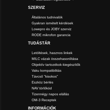
SZERVIZ
Általános tudnivalók
Gyakran ismételt kérdések
Lowepro és JOBY szerviz
RODE mikrofon garancia
TUDÁSTÁR
Letöltések, hasznos linkek
MILC vázak összehasonlítása
Objektív tartozékok-kiegészítők
Vaku kompatibilitás
Távcső "kisokos"
Eszköz bérlés
NAV törlőkód
Tizennégy napos elállás
OM-3 Receptek
INFORMÁCIÓK