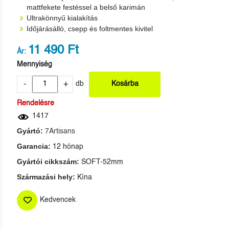
mattfekete festéssel a belső karimán
Ultrakönnyű kialakítás
Időjárásálló, csepp és foltmentes kivitel
11 490 Ft
Ár:
Mennyiség
-
+
db
Kosárba
Rendelésre
1417
Gyártó:
7Artisans
Garancia:
12 hónap
Gyártói cikkszám:
SOFT-52mm
Származási hely:
Kína
Kedvencek