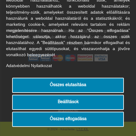
weboldal használatához; funkcionális sütik, amelyek
könnyebben használhatók a weboldal használatakor;
teljesítmény-sütik, amelyeket összesített adatok előállítására
használunk a weboldal használatáról és a statisztikákról; és
marketing cookie-k, amelyeket releváns tartalom és reklám
A feltüntetett árak, képek, leírások tájékoztató jellegűek és nem
megjelenítésére használnak. Ha az "Összes elfogadása"
lehetőséget választja, akkor hozzájárul az összes sütik
minősülnek ajánlattételnek, az esetleges pontatlanságért nem
használatához. A "Beállítások" részben bármikor elfogadhat és
vállalunk felelősséget
elutasíthat egyedi sütitípusokat, és visszavonhatja a jövőre
vonatkozó beleegyezését.
Adatvédelmi Nyilatkozat
Összes elutasítása
Beállítások
Árukereső.hu
Összes elfogadása
© 2024 - Készítette:
I.T.C Kft.