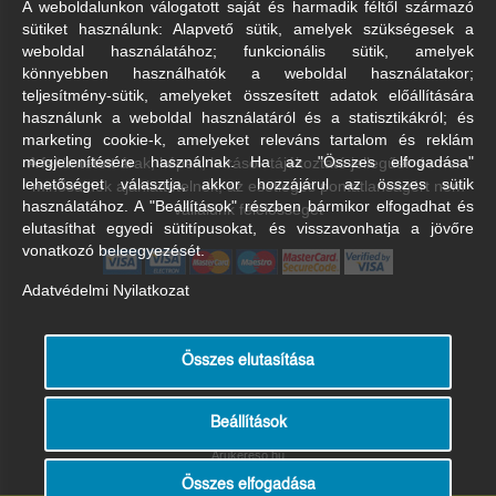
A weboldalunkon válogatott saját és harmadik féltől származó
sütiket használunk: Alapvető sütik, amelyek szükségesek a
weboldal használatához; funkcionális sütik, amelyek
könnyebben használhatók a weboldal használatakor;
teljesítmény-sütik, amelyeket összesített adatok előállítására
használunk a weboldal használatáról és a statisztikákról; és
marketing cookie-k, amelyeket releváns tartalom és reklám
A feltüntetett árak, képek, leírások tájékoztató jellegűek és nem
megjelenítésére használnak. Ha az "Összes elfogadása"
lehetőséget választja, akkor hozzájárul az összes sütik
minősülnek ajánlattételnek, az esetleges pontatlanságért nem
használatához. A "Beállítások" részben bármikor elfogadhat és
vállalunk felelősséget
elutasíthat egyedi sütitípusokat, és visszavonhatja a jövőre
vonatkozó beleegyezését.
Adatvédelmi Nyilatkozat
Összes elutasítása
Beállítások
Árukereső.hu
Összes elfogadása