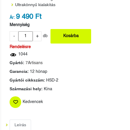
Ultrakönnyű kialakítás
9 490 Ft
Ár:
Mennyiség
-
+
db
Kosárba
Rendelésre
1044
Gyártó:
7Artisans
Garancia:
12 hónap
Gyártói cikkszám:
HSD-2
Származási hely:
Kína
Kedvencek
Leírás