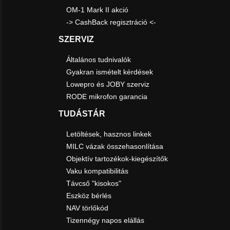
OM-1 Mark II akció
-> CashBack regisztráció <-
SZERVIZ
Általános tudnivalók
Gyakran ismételt kérdések
Lowepro és JOBY szerviz
RODE mikrofon garancia
TUDÁSTÁR
Letöltések, hasznos linkek
MILC vázak összehasonlítása
Objektív tartozékok-kiegészítők
Vaku kompatibilitás
Távcső "kisokos"
Eszköz bérlés
NAV törlőkód
Tizennégy napos elállás