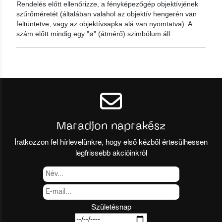
Rendelés előtt ellenőrizze, a fényképezőgép objektívjének
szűrőméretét (általában valahol az objektív hengerén van
feltüntetve, vagy az objektívsapka alá van nyomtatva). A
szám előtt mindig egy "ø" (átmérő) szimbólum áll.
Maradjon naprakész
Íratkozzon fel hírlevelünkre, hogy első kézből értesülhessen
legfrissebb akcióinkról
Születésnap