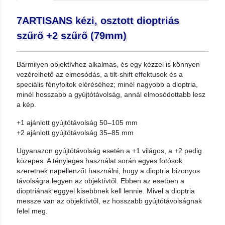
7ARTISANS kézi, osztott dioptriás
szűrő +2 szűrő (79mm)
Bármilyen objektívhez alkalmas, és egy kézzel is könnyen
vezérelhető az elmosódás, a tilt-shift effektusok és a
speciális fényfoltok eléréséhez; minél nagyobb a dioptria,
minél hosszabb a gyújtótávolság, annál elmosódottabb lesz
a kép.
+1 ajánlott gyújtótávolság 50–105 mm
+2 ajánlott gyújtótávolság 35–85 mm
Ugyanazon gyújtótávolság esetén a +1 világos, a +2 pedig
közepes. A tényleges használat során egyes fotósok
szeretnek napellenzőt használni, hogy a dioptria bizonyos
távolságra legyen az objektívtől. Ebben az esetben a
dioptriának eggyel kisebbnek kell lennie. Mivel a dioptria
messze van az objektívtől, ez hosszabb gyújtótávolságnak
felel meg.