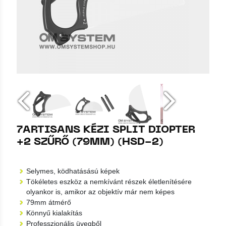
7ARTISANS KÉZI SPLIT DIOPTER
+2 SZŰRŐ (79MM) (HSD-2)
Selymes, ködhatásású képek
Tökéletes eszköz a nemkívánt részek életlenítésére
olyankor is, amikor az objektív már nem képes
79mm átmérő
Könnyű kialakítás
Professzionális üvegből