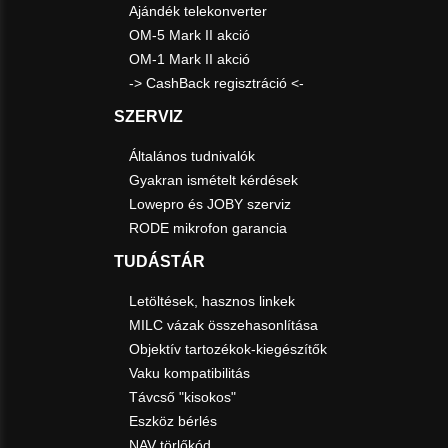
Ajándék telekonverter
OM-5 Mark II akció
OM-1 Mark II akció
-> CashBack regisztráció <-
SZERVIZ
Általános tudnivalók
Gyakran ismételt kérdések
Lowepro és JOBY szerviz
RODE mikrofon garancia
TUDÁSTÁR
Letöltések, hasznos linkek
MILC vázak összehasonlítása
Objektív tartozékok-kiegészítők
Vaku kompatibilitás
Távcső "kisokos"
Eszköz bérlés
NAV törlőkód