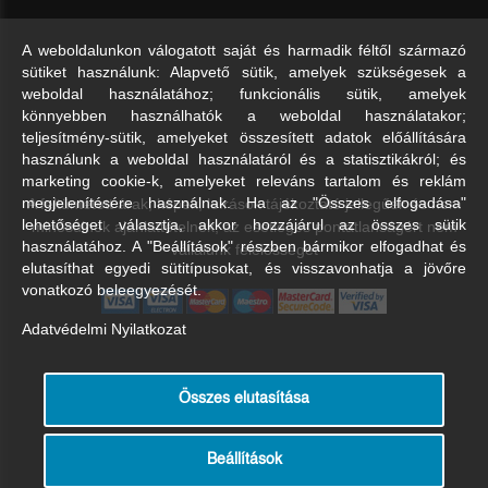
A weboldalunkon válogatott saját és harmadik féltől származó
sütiket használunk: Alapvető sütik, amelyek szükségesek a
weboldal használatához; funkcionális sütik, amelyek
könnyebben használhatók a weboldal használatakor;
teljesítmény-sütik, amelyeket összesített adatok előállítására
használunk a weboldal használatáról és a statisztikákról; és
marketing cookie-k, amelyeket releváns tartalom és reklám
A feltüntetett árak, képek, leírások tájékoztató jellegűek és nem
megjelenítésére használnak. Ha az "Összes elfogadása"
lehetőséget választja, akkor hozzájárul az összes sütik
minősülnek ajánlattételnek, az esetleges pontatlanságért nem
használatához. A "Beállítások" részben bármikor elfogadhat és
vállalunk felelősséget
elutasíthat egyedi sütitípusokat, és visszavonhatja a jövőre
vonatkozó beleegyezését.
Adatvédelmi Nyilatkozat
Összes elutasítása
Beállítások