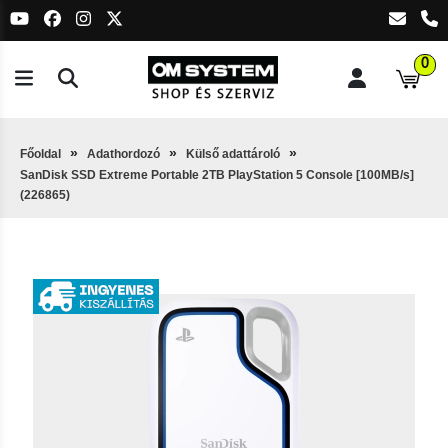
0
Főoldal
Adathordozó
Külső adattároló
SanDisk SSD Extreme Portable 2TB PlayStation 5 Console [100MB/s]
(226865)