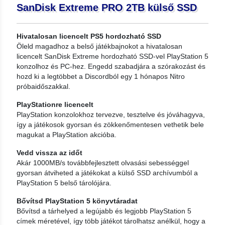
SanDisk Extreme PRO 2TB külső SSD
Hivatalosan licencelt PS5 hordozható SSD
Öleld magadhoz a belső játékbajnokot a hivatalosan
licencelt SanDisk Extreme hordozható SSD-vel PlayStation 5
konzolhoz és PC-hez. Engedd szabadjára a szórakozást és
hozd ki a legtöbbet a Discordból egy 1 hónapos Nitro
próbaidőszakkal.
PlayStationre licencelt
PlayStation konzolokhoz tervezve, tesztelve és jóváhagyva,
így a játékosok gyorsan és zökkenőmentesen vethetik bele
magukat a PlayStation akcióba.
Vedd vissza az időt
Akár 1000MB/s továbbfejlesztett olvasási sebességgel
gyorsan átviheted a játékokat a külső SSD archívumból a
PlayStation 5 belső tárolójára.
Bővítsd PlayStation 5 könyvtáradat
Bővítsd a tárhelyed a legújabb és legjobb PlayStation 5
címek méretével, így több játékot tárolhatsz anélkül, hogy a