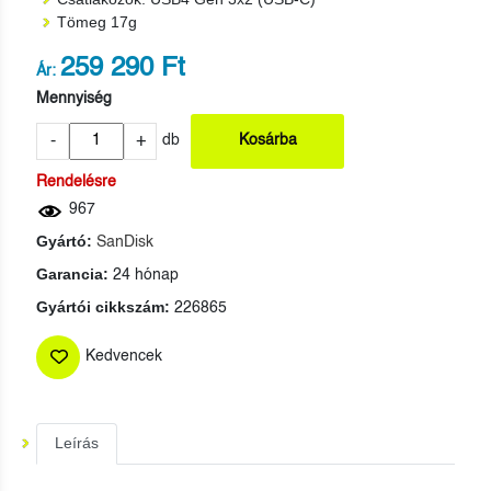
Tömeg 17g
259 290 Ft
Ár:
Mennyiség
-
+
db
Kosárba
Rendelésre
967
Gyártó:
SanDisk
Garancia:
24 hónap
Gyártói cikkszám:
226865
Kedvencek
Leírás