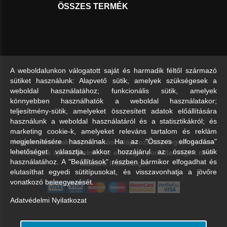
ÖSSZES TERMÉK
A weboldalunkon válogatott saját és harmadik féltől származó
sütiket használunk: Alapvető sütik, amelyek szükségesek a
weboldal használatához; funkcionális sütik, amelyek
könnyebben használhatók a weboldal használatakor;
teljesítmény-sütik, amelyeket összesített adatok előállítására
használunk a weboldal használatáról és a statisztikákról; és
marketing cookie-k, amelyeket releváns tartalom és reklám
A feltüntetett árak, képek, leírások tájékoztató jellegűek és nem
megjelenítésére használnak. Ha az "Összes elfogadása"
lehetőséget választja, akkor hozzájárul az összes sütik
minősülnek ajánlattételnek, az esetleges pontatlanságért nem
használatához. A "Beállítások" részben bármikor elfogadhat és
vállalunk felelősséget
elutasíthat egyedi sütitípusokat, és visszavonhatja a jövőre
vonatkozó beleegyezését.
Adatvédelmi Nyilatkozat