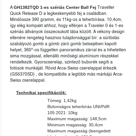
GH1382TQD 1-es szériás Center Ball Fej
A
Traveller
Quick Release D a legkeskenyebb fej a családban.
Mindössze 390 gramm, és 11kg-os a teherbírása. 10,4cm,
így elég kompakt ahhoz, hogy elférjen a Traveler 0 és 1-es
szériás állványok összecsukott lába között. A vékony design
ellenére rengeteg hasznos tulajdonsággal bír: a súrlódás
szabályozó gomb a gömb záró gomb belsejében kapott
helyet, 360°-os független panoramikus zárral és a hihetetlen
sima mozgással, ellenálló minőségi alumínium részekkel
rendelkezik. Gyorscserelap, szintező buborék segíti a
fotósok munkáját. Rövid Arca-Swiss cserelappal érkezik
(GS5370SD) , de kompatibilis a legtöbb más márkájú Arca-
Swiss cserelappal.
Technikai specifikációk:
Tömeg: 1,42kg
Biztonságos teherbírás UNI/PdR
105:2021: 10kg
Maximum magasság: 148,5cm
Minimum magasság: 30,4cm
Maximum magasság (leengedett