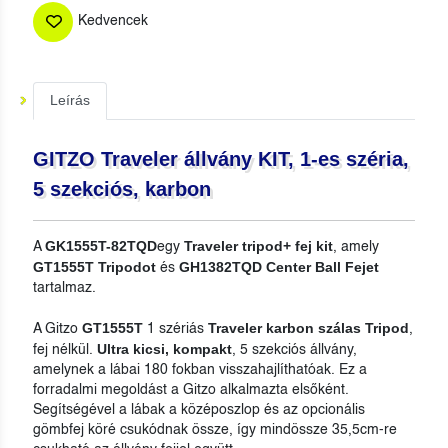
Kedvencek
Leírás
GITZO Traveler állvány KIT, 1-es széria,
5 szekciós, karbon
GK1555T-82TQD
Traveler tripod+ fej kit
A
egy
, amely
GT1555T Tripodot
GH1382TQD Center Ball Fejet
és
tartalmaz.
GT1555T
Traveler karbon szálas Tripod
A Gitzo
1 szériás
,
Ultra kicsi, kompakt
fej nélkül.
, 5 szekciós állvány,
amelynek a lábai 180 fokban visszahajlíthatóak. Ez a
forradalmi megoldást a Gitzo alkalmazta elsőként.
Segítségével a lábak a középoszlop és az opcionális
gömbfej köré csukódnak össze, így mindössze 35,5cm-re