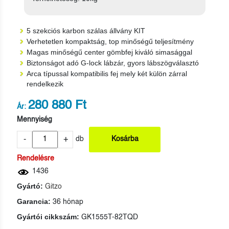
5 szekciós karbon szálas állvány KIT
Verhetetlen kompaktság, top minőségű teljesítmény
Magas minőségű center gömbfej kiváló simasággal
Biztonságot adó G-lock lábzár, gyors lábszögválasztó
Arca típussal kompatibilis fej mely két külön zárral
rendelkezik
280 880 Ft
Ár:
Mennyiség
-
+
db
Kosárba
Rendelésre
1436
Gyártó:
Gitzo
Garancia:
36 hónap
Gyártói cikkszám:
GK1555T-82TQD