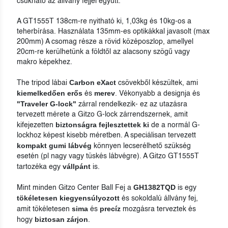
csukható az állvány fejjel együtt.
A GT1555T 138cm-re nyitható ki, 1,03kg és 10kg-os a
teherbírása. Használata 135mm-es optikákkal javasolt (max
200mm) A csomag része a rövid középoszlop, amellyel
20cm-re kerülhetünk a földtől az alacsony szögű vagy
makro képekhez.
Carbon eXact
The tripod lábai
csövekből készültek, ami
kiemelkedően erős
merev
és
. Vékonyabb a designja és
"Traveler G-lock"
zárral rendelkezik- ez az utazásra
tervezett mérete a Gitzo G-lock zárrendszernek, amit
biztonságra fejlesztettek ki
kifejezetten
de a normál G-
lockhoz képest kisebb méretben. A speciálisan tervezett
kompakt gumi lábvég
könnyen lecserélhető szükség
esetén (pl nagy vagy tüskés lábvégre). A Gitzo GT1555T
vállpánt
tartozéka egy
is.
GH1382TQD
Mint minden Gitzo Center Ball Fej a
is egy
tökéletesen kiegyensúlyozott
és sokoldalú állvány fej,
sima
precíz
amit tökéletesen
és
mozgásra terveztek és
biztosan zárjon
hogy
.