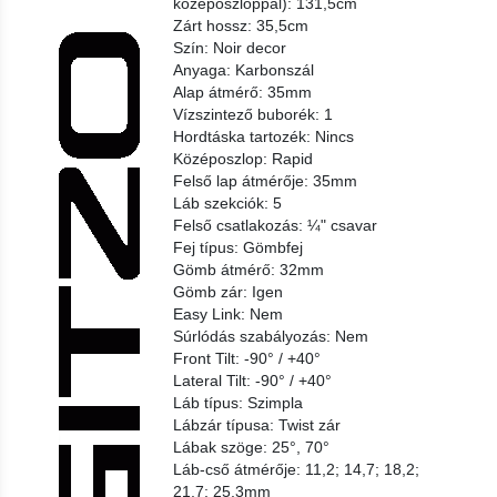
középoszloppal): 131,5cm
Zárt hossz: 35,5cm
Szín: Noir decor
Anyaga: Karbonszál
Alap átmérő: 35mm
Vízszintező buborék: 1
Hordtáska tartozék: Nincs
Középoszlop: Rapid
Felső lap átmérője: 35mm
Láb szekciók: 5
Felső csatlakozás: ¼" csavar
Fej típus: Gömbfej
Gömb átmérő: 32mm
Gömb zár: Igen
Easy Link: Nem
Súrlódás szabályozás: Nem
Front Tilt: -90° / +40°
Lateral Tilt: -90° / +40°
Láb típus: Szimpla
Lábzár típusa: Twist zár
Lábak szöge: 25°, 70°
Láb-cső átmérője: 11,2; 14,7; 18,2;
21,7; 25,3mm