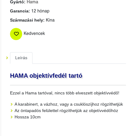
Gyártó:
Hama
Garancia:
12 hónap
Származási hely:
Kína
Kedvencek
Leírás
HAMA objektívfedél tartó
Ezzel a Hama tartóval, nincs több elveszett objektívvédő!
A karabinert, a vázhoz, vagy a csuklószíjhoz rögzíthetjük
Az öntapadós felülettel rögzíthetjük az objetívvédőhöz
Hossza 10cm