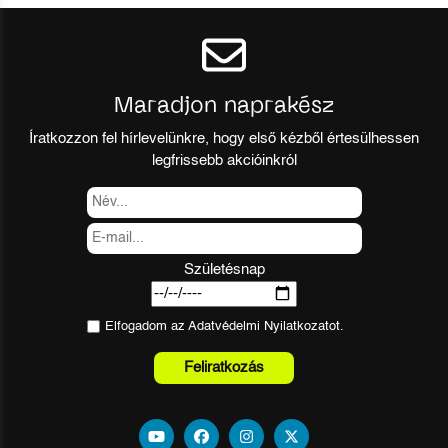
Maradjon naprakész
Íratkozzon fel hírlevelünkre, hogy első kézből értesülhessen
legfrissebb akcióinkról
Születésnap
Elfogadom az
Adatvédelmi Nyilatkozat
ot.
Feliratkozás