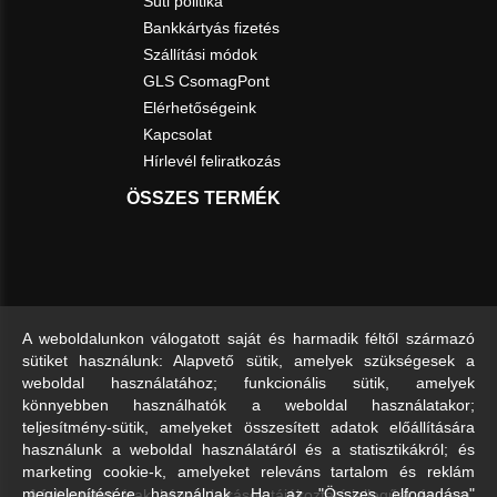
Süti politika
Bankkártyás fizetés
Szállítási módok
GLS CsomagPont
Elérhetőségeink
Kapcsolat
Hírlevél feliratkozás
ÖSSZES TERMÉK
A weboldalunkon válogatott saját és harmadik féltől származó
sütiket használunk: Alapvető sütik, amelyek szükségesek a
weboldal használatához; funkcionális sütik, amelyek
könnyebben használhatók a weboldal használatakor;
teljesítmény-sütik, amelyeket összesített adatok előállítására
használunk a weboldal használatáról és a statisztikákról; és
marketing cookie-k, amelyeket releváns tartalom és reklám
A feltüntetett árak, képek, leírások tájékoztató jellegűek és nem
megjelenítésére használnak. Ha az "Összes elfogadása"