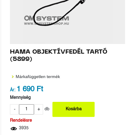
HAMA OBJEKTÍVFEDÉL TARTÓ
(5899)
Márkafüggetlen termék
1 690 Ft
Ár:
Mennyiség
-
+
db
Kosárba
Rendelésre
3935