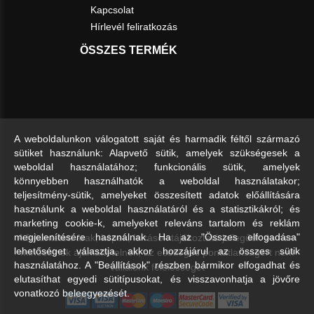
Kapcsolat
Hírlevél feliratkozás
ÖSSZES TERMÉK
A weboldalunkon válogatott saját és harmadik féltől származó
sütiket használunk: Alapvető sütik, amelyek szükségesek a
weboldal használatához; funkcionális sütik, amelyek
könnyebben használhatók a weboldal használatakor;
teljesítmény-sütik, amelyeket összesített adatok előállítására
használunk a weboldal használatáról és a statisztikákról; és
marketing cookie-k, amelyeket releváns tartalom és reklám
A feltüntetett árak, képek, leírások tájékoztató jellegűek és nem
megjelenítésére használnak. Ha az "Összes elfogadása"
lehetőséget választja, akkor hozzájárul az összes sütik
minősülnek ajánlattételnek, az esetleges pontatlanságért nem
használatához. A "Beállítások" részben bármikor elfogadhat és
vállalunk felelősséget
elutasíthat egyedi sütitípusokat, és visszavonhatja a jövőre
vonatkozó beleegyezését.