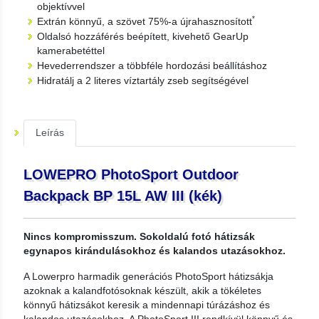
objektívvel
*
Extrán könnyű, a szövet 75%-a újrahasznosított
Oldalsó hozzáférés beépített, kivehető GearUp
kamerabetéttel
Hevederrendszer a többféle hordozási beállításhoz
Hidratálj a 2 literes víztartály zseb segítségével
Leírás
LOWEPRO PhotoSport Outdoor
Backpack BP 15L AW III (kék)
Nincs kompromisszum. Sokoldalú fotó hátizsák
egynapos kirándulásokhoz és kalandos utazásokhoz.
A Lowerpro harmadik generációs PhotoSport hátizsákja
azoknak a kalandfotósoknak készült, akik a tökéletes
könnyű hátizsákot keresik a mindennapi túrázáshoz és