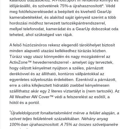
kalandos utazásokhoz. A PhotoSport III rendkívül könnyű és
időjárásálló, és szövetének 75%-a újrahasznosított*. Védd
meg fotófelszerelésedet a beépített és kivehető GearUp
kamerabetétekkel, és alakítsd saját igényeid szerint a több
hordozási módhoz tervezett tartozékpántrendszerrel,
mellyel telefonodat, kamerádat és a GearUp dobozokat oda
teheted, ahol szükséged van rájuk.
A felső húzózsinóros rekesz elegendő tárolóhelyet biztosít
minden alapvető utazási kellékedhez túrázás közben.
Túrázz vagy utazz könnyedén és nagy mozgástérrel az
ActivZone™ hevederrendszerrel - amelyet úgy terveztek,
hogy célzott kényelmet nyújtson a széles, párnázott
derékövvel és az állítható, kontúros vállpántokkal az
egyenletes súlyelosztás érdekében. Ezenkívül a párnázott,
erre a célra kifejlesztett hidratáló zsebbel kényelmesen
szállíthatsz akár egy 2 literes víztartályt is (nem tartozék). Az
All Weather AW Cover™ védi a felszerelést az esőtől, a
hótól és a portól.
*
Újrafeldolgozott fonaltartalomként mérve a felület alapján, a
szövet teljes felületének százalékában. Néhány anyag
100%-ban újrahasznosított. A 75% az összes szövetpanelre