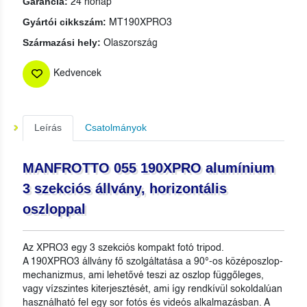
Garancia:
24 hónap
Gyártói cikkszám:
MT190XPRO3
Származási hely:
Olaszország
Kedvencek
Leírás
Csatolmányok
MANFROTTO 055 190XPRO alumínium
3 szekciós állvány, horizontális
oszloppal
Az XPRO3 egy 3 szekciós kompakt fotó tripod.
A 190XPRO3 állvány fő szolgáltatása a 90°-os középoszlop-
mechanizmus, ami lehetővé teszi az oszlop függőleges,
vagy vízszintes kiterjesztését, ami így rendkívül sokoldalúan
használható fel egy sor fotós és videós alkalmazásban. A