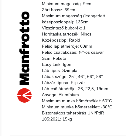
Minimum magasság: 9cm
Zárt hossz: 59cm
Maximum magasság (leengedett
középoszloppal): 135cm
Vízszintező buborék: 1
Hordtáska tartozék: Nincs
Középoszlop: Rapid
Felső lap átmérője: 60mm
Felső csatlakozás: ⅜″-os csavar
Szín: Fekete
Easy Link: Igen
Láb típus: Szimpla
Lábak szöge: 25°, 46°, 66°, 88°
Lábzár típusa: Flip zár
Láb-cső átmérője: 26, 22,5, 19mm
Anyaga: Alumínium
Maximum munka hőmérséklet: 60°C
Minimum munka hőmérséklet: -30°C
Biztonságos teherbírás UNI/PdR
105:2021: 15kg