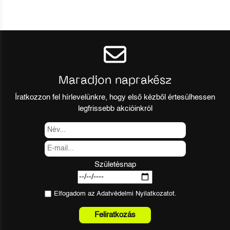
Maradjon naprakész
Íratkozzon fel hírlevelünkre, hogy első kézből értesülhessen
legfrissebb akcióinkról
Születésnap
Elfogadom az
Adatvédelmi Nyilatkozat
ot.
Feliratkozás