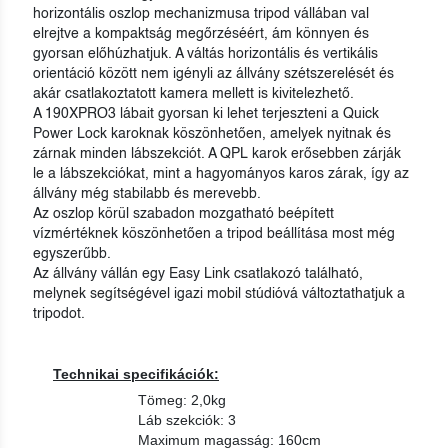
horizontális oszlop mechanizmusa tripod vállában val
elrejtve a kompaktság megőrzéséért, ám könnyen és
gyorsan előhúzhatjuk. A váltás horizontális és vertikális
orientáció között nem igényli az állvány szétszerelését és
akár csatlakoztatott kamera mellett is kivitelezhető.
A 190XPRO3 lábait gyorsan ki lehet terjeszteni a Quick
Power Lock karoknak köszönhetően, amelyek nyitnak és
zárnak minden lábszekciót. A QPL karok erősebben zárják
le a lábszekciókat, mint a hagyományos karos zárak, így az
állvány még stabilabb és merevebb.
Az oszlop körül szabadon mozgatható beépített
vízmértéknek köszönhetően a tripod beállítása most még
egyszerűbb.
Az állvány vállán egy Easy Link csatlakozó található,
melynek segítségével igazi mobil stúdióvá változtathatjuk a
tripodot.
Technikai specifikációk:
Tömeg: 2,0kg
Láb szekciók: 3
Maximum magasság: 160cm