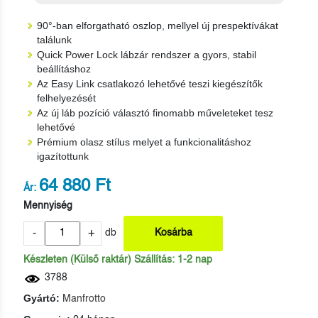
90°-ban elforgatható oszlop, mellyel új prespektívákat
találunk
Quick Power Lock lábzár rendszer a gyors, stabil
beállításhoz
Az Easy Link csatlakozó lehetővé teszi kiegészítők
felhelyezését
Az új láb pozíció választó finomabb műveleteket tesz
lehetővé
Prémium olasz stílus melyet a funkcionalitáshoz
igazítottunk
64 880 Ft
Ár:
Mennyiség
-
+
db
Kosárba
Készleten (Külső raktár) Szállítás: 1-2 nap
3788
Gyártó:
Manfrotto