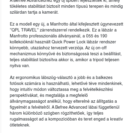
A Befree Advancedhez egy új spidert fejlesztettek ki, amely
tökéletes stabilitást biztosít minden típusú terepen és mindig
szilárdan tartja a kamerát.
Ez a modell egy új, a Manfrotto által kifejlesztett úgynevezett
''QPL TRAVEL'' zárrendszerrel rendelkezik. Ez a lábzár a
Manfrotto professzionális állványainál, a 055 és 190
kollekcióknál használt Quick Power Lock lábzár rendszer
könnyebb, utazáshoz tervezett verziója. Az új on-off
mechanizmus könnyűvé és biztonságossá teszi a beállítást,
teljes stabilitást biztosítva akkor is, amikor a tripod teljesen
nyitva van.
Az ergonomikus lábszög-választó a jobb és a balkezes
fotósok számára is használható, lehetővé téve mindenkinek,
hogy intuitív módon változtassa meg a felvételkészítési
perspektívákat, és megtalálja a megfelelő
állványmagasságot anélkül, hogy elterelné az állítgatás a
figyelmét a felvételről. A Befree Advanced lábai függetlenül
három különböző szögben rögzíthetőek, így teljes
rugalmasságot ad a kompozícióban és teret enged a kreatív
ötleteknek.