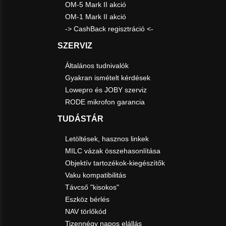
OM-5 Mark II akció
OM-1 Mark II akció
-> CashBack regisztráció <-
SZERVIZ
Általános tudnivalók
Gyakran ismételt kérdések
Lowepro és JOBY szerviz
RODE mikrofon garancia
TUDÁSTÁR
Letöltések, hasznos linkek
MILC vázak összehasonlítása
Objektív tartozékok-kiegészítők
Vaku kompatibilitás
Távcső "kisokos"
Eszköz bérlés
NAV törlőkód
Tizennégy napos elállás