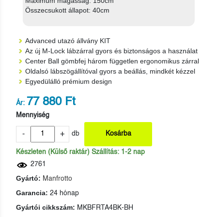
Maximum magasság: 150cm
Összecsukott állapot: 40cm
Advanced utazó állvány KIT
Az új M-Lock lábzárral gyors és biztonságos a használat
Center Ball gömbfej három független ergonomikus zárral
Oldalsó lábszögállítóval gyors a beállás, mindkét kézzel
Egyedülálló prémium design
77 880 Ft
Ár:
Mennyiség
-
+
db
Kosárba
Készleten (Külső raktár) Szállítás: 1-2 nap
2761
Gyártó:
Manfrotto
Garancia:
24 hónap
Gyártói cikkszám:
MKBFRTA4BK-BH