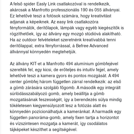
A felső spider Easly Link csatlakozóval is rendelkezik,
akárcsak a Manfrotto professzionális 190 és 055 állványai.
Ez lehetővé teszi a fotósok számára, hogy kreativitást
adjanak a képeiknek. Az easy link csatlakozóra
fényformálók, derítőlapok, lámpák vagy egyéb kiegészítők is
rögzíthetőek, így az állvány egy mozgó stúdióvá alakítható.
Ha az outdoor felvételeket szeretnénk kreatívabbá tenni
derítőlappal, extra fényforrással, á Befree Advanced
állvánnyal könnyedén megtehetjük.
Az állvány KIT-et a Manfrotto 494 alumínium gömbfejével
szerelték fel, egy kicsi, de erőteljes és intuitív fejjel, amely
lehetővé teszi a kamera gyors és pontos mozgását. A 494
center gömbfej három független zárral rendelkezik: az első
a gömb zárására szolgáló főgomb. A második egy integrált
súrlódásszabályozó gomb, amely beállítja a gömb
mozgatásának feszességét, így a berendezés súlya mindig
tökéletesen kiegyensúlyozott lesz a fotózás alatt és
könnyedén pozícionálhatjuk a kameránkat. A harmadik egy
független panoráma-gomb, amely fixen tartja a horizontot
és vízszintesen mozgatja a kamerát, így csodálatos
tájképeket készíthet a segítségével.