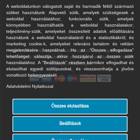
A weboldalunkon válogatott saját és harmadik féltől származó
sütiket használunk: Alapvető sütik, amelyek szükségesek a
weboldal használatához; funkcionális sütik, amelyek
könnyebben használhatók a weboldal használatakor;
teljesítmény-sütik, amelyeket összesített adatok előállítására
használunk a weboldal használatáról és a statisztikákról; és
marketing cookie-k, amelyeket releváns tartalom és reklám
A feltüntetett árak, képek, leírások tájékoztató jellegűek és nem
megjelenítésére használnak. Ha az "Összes elfogadása"
lehetőséget választja, akkor hozzájárul az összes sütik
minősülnek ajánlattételnek, az esetleges pontatlanságért nem
használatához. A "Beállítások" részben bármikor elfogadhat és
vállalunk felelősséget
elutasíthat egyedi sütitípusokat, és visszavonhatja a jövőre
vonatkozó beleegyezését.
Adatvédelmi Nyilatkozat
Összes elutasítása
Beállítások
Árukereső.hu