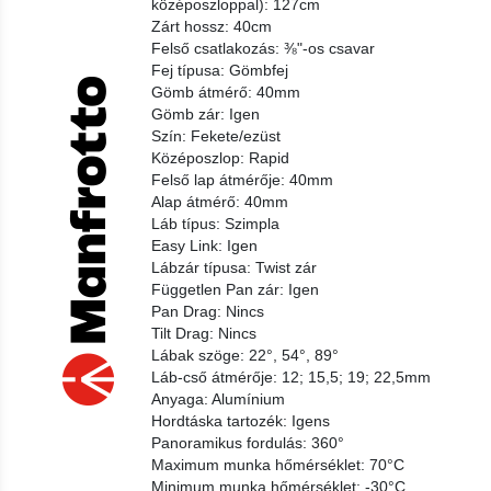
középoszloppal): 127cm
Zárt hossz: 40cm
Felső csatlakozás: ⅜"-os csavar
Fej típusa: Gömbfej
Gömb átmérő: 40mm
Gömb zár: Igen
Szín: Fekete/ezüst
Középoszlop: Rapid
Felső lap átmérője: 40mm
Alap átmérő: 40mm
Láb típus: Szimpla
Easy Link: Igen
Lábzár típusa: Twist zár
Független Pan zár: Igen
Pan Drag: Nincs
Tilt Drag: Nincs
Lábak szöge: 22°, 54°, 89°
Láb-cső átmérője: 12; 15,5; 19; 22,5mm
Anyaga: Alumínium
Hordtáska tartozék: Igens
Panoramikus fordulás: 360°
Maximum munka hőmérséklet: 70°C
Minimum munka hőmérséklet: -30°C