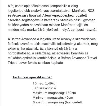
A fej cserelapja tökéletesen kompatibilis a világ
legelterjedtebb szabványos cseretalpaival: Manfrotto RC2
és Arca-swiss típussal. A fényképezőgéphez rögzített
cserelap segítségével a kameránk szerelés nélkül gyorsan
és könnyedén használható minden Manfrotto fejjel és
minden más márka állványfejével, mely Arca-típust használ.
A Befree Advanced a legjobb utazó állvány a szenvedélyes
fotósok számára, akik maximális teljesítményt akarnak, még
akkor is, ha utaznak. Ez a könnyű úti állvány a
hordozhatóság, a szilárdság, az egyszerű beállítás és
működés optimális kombinációja. A Befree Advanced Travel
Tripod Lever fekete színben kapható.
Technikai specifikációk:
Tömeg: 1,49kg
Láb szekciók: 4
Maximum magasság: 150cm
Minimum magasság: 40cm
Maximum magasság (leengedett