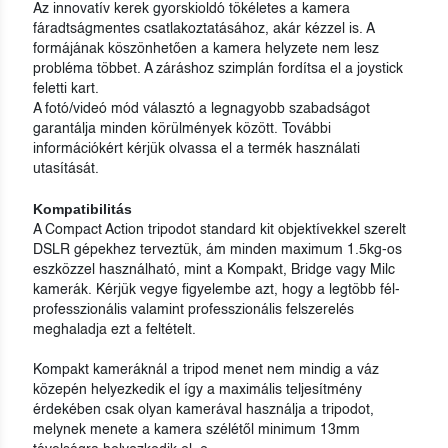
Az innovatív kerek gyorskioldó tökéletes a kamera
fáradtságmentes csatlakoztatásához, akár kézzel is. A
formájának köszönhetően a kamera helyzete nem lesz
probléma többet. A záráshoz szimplán fordítsa el a joystick
feletti kart.
A fotó/videó mód választó a legnagyobb szabadságot
garantálja minden körülmények között. További
információkért kérjük olvassa el a termék használati
utasítását.
Kompatibilitás
A Compact Action tripodot standard kit objektívekkel szerelt
DSLR gépekhez terveztük, ám minden maximum 1.5kg-os
eszközzel használható, mint a Kompakt, Bridge vagy Milc
kamerák. Kérjük vegye figyelembe azt, hogy a legtöbb fél-
professzionális valamint professzionális felszerelés
meghaladja ezt a feltételt.
Kompakt kameráknál a tripod menet nem mindig a váz
közepén helyezkedik el így a maximális teljesítmény
érdekében csak olyan kamerával használja a tripodot,
melynek menete a kamera szélétől minimum 13mm