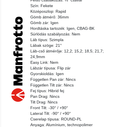
Felső csatlakozás: ¼" csavar
Szín: Fekete
Középoszlop: Rapid
Gömb átmérő: 36mm
Gömb zár: Igen
Hordtáska tartozék: Igen, CBAG-BK
Súrlódás szabályozás: Nem
Láb típus: Szimpla
Lábak szöge: 21°
Láb-cső átmérője: 12,2; 15,2; 18,5; 21,7;
24,9mm
Easy Link: Nem
Lábzár típusa: Flip zár
Gyorskioldás: Igen
Független Pan zár: Nincs
Független Tilt zár: Nincs
Fej típus: Hibrid fej
Pan Drag: Nincs
Tilt Drag: Nincs
Front Tilt: -30° / +90°
Lateral Tilt: -90° / +90°
Cserelap típusa: ROUND-PL
Anyaga: Alumínium, technopolimer