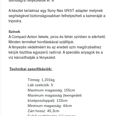
távolságra helyezkedik el. e.
A készlet tartalmaz egy Sony Nex 5R/5T adapter melynek
segítségével biztonságosabban felhelyezheti a kameráját a
tripodra.
Színek
A Compact Action fekete, piros és fehér színben is elérhető.
Minden terméket hordtáskával szállítjuk.
A fényezés védelméért és az eredeti szín megőrzéséhez
kérjük tisztítsa egyszerű radírral. A speciális anyagok és a
víz károsíthatják a fényezést.
Technikai specifikációk:
Tömeg: 1,201kg
Láb szekciók: 5
Maximum magasság: 155cm
Maximum magasság (leengedett
középoszloppal): 133cm
Minimum magasság: 44cm
Zárt hossz: 45,3cm