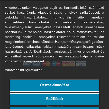
A weboldalunkon válogatott saját és harmadik féltől származó
sütiket használunk: Alapvető sütik, amelyek szükségesek a
weboldal használatához; funkcionális sütik, amelyek
könnyebben használhatók a weboldal használatakor;
teljesítmény-sütik, amelyeket összesített adatok előállítására
használunk a weboldal használatáról és a statisztikákról; és
marketing cookie-k, amelyeket releváns tartalom és reklám
A feltüntetett árak, képek, leírások tájékoztató jellegűek és nem
megjelenítésére használnak. Ha az "Összes elfogadása"
lehetőséget választja, akkor hozzájárul az összes sütik
minősülnek ajánlattételnek, az esetleges pontatlanságért nem
használatához. A "Beállítások" részben bármikor elfogadhat és
vállalunk felelősséget
elutasíthat egyedi sütitípusokat, és visszavonhatja a jövőre
vonatkozó beleegyezését.
Adatvédelmi Nyilatkozat
Összes elutasítása
Beállítások
Árukereső.hu