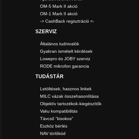
OM-5 Mark II akció
OM-1 Mark II akció
-> CashBack regisztráció <-
SZERVIZ
Általános tudnivalók
Gyakran ismételt kérdések
Lowepro és JOBY szerviz
RODE mikrofon garancia
TUDÁSTÁR
Letöltések, hasznos linkek
MILC vázak összehasonlítása
Objektív tartozékok-kiegészítők
Vaku kompatibilitás
Távcső "kisokos"
Eszköz bérlés
NAV törlőkód