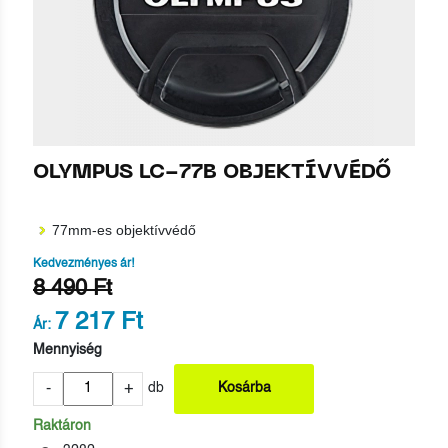
OLYMPUS LC-77B OBJEKTÍVVÉDŐ
77mm-es objektívvédő
Kedvezményes ár!
8 490 Ft
7 217 Ft
Ár:
Mennyiség
-
+
db
Kosárba
Raktáron