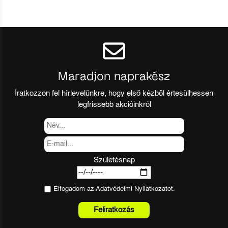
Maradjon naprakész
Íratkozzon fel hírlevelünkre, hogy első kézből értesülhessen
legfrissebb akcióinkról
Születésnap
Elfogadom az
Adatvédelmi Nyilatkozat
ot.
Feliratkozás