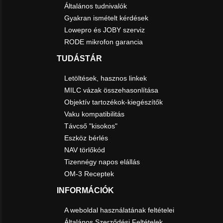
Általános tudnivalók
Gyakran ismételt kérdések
Lowepro és JOBY szerviz
RODE mikrofon garancia
TUDÁSTÁR
Letöltések, hasznos linkek
MILC vázak összehasonlítása
Objektív tartozékok-kiegészítők
Vaku kompatibilitás
Távcső "kisokos"
Eszköz bérlés
NAV törlőkód
Tizennégy napos elállás
OM-3 Receptek
INFORMÁCIÓK
A weboldal használatának feltételei
Általános Szerződési Feltételek