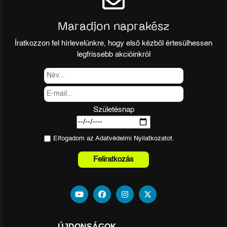
Maradjon naprakész
Íratkozzon fel hírlevelünkre, hogy első kézből értesülhessen
legfrissebb akcióinkról
Születésnap
Elfogadom az
Adatvédelmi Nyilatkozat
ot.
Feliratkozás
ÚJDONSÁGOK