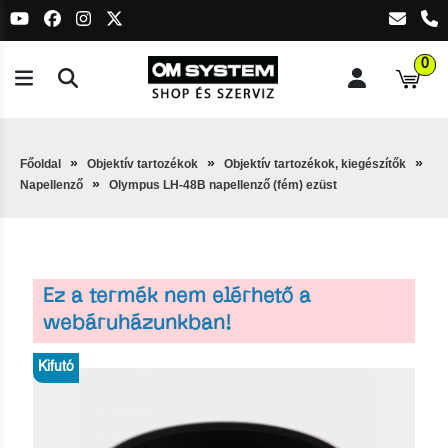
0
Főoldal
Objektív tartozékok
Objektív tartozékok, kiegészítők
Napellenző
Olympus LH-48B napellenző (fém) ezüst
Ez a termék nem elérhető a
webáruházunkban!
Kifutó