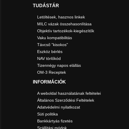
TUDÁSTÁR
Letöltések, hasznos linkek
MILC vázak összehasonlítása
Objektív tartozékok-kiegészítők
Vaku kompatibilitás
Távcső "kisokos"
Eszköz bérlés
NAV törlőkód
Tizennégy napos elállás
OM-3 Receptek
INFORMÁCIÓK
A weboldal használatának feltételei
Általános Szerződési Feltételek
Adatvédelmi nyilatkozat
Süti politika
Bankkártyás fizetés
Szállítási módok