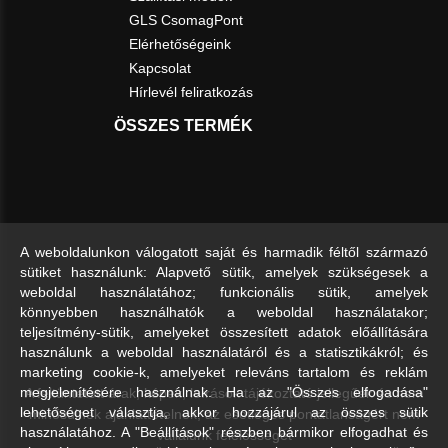
GLS CsomagPont
Elérhetőségeink
Kapcsolat
Hírlevél feliratkozás
ÖSSZES TERMÉK
A weboldalunkon válogatott saját és harmadik féltől származó
sütiket használunk: Alapvető sütik, amelyek szükségesek a
weboldal használatához; funkcionális sütik, amelyek
könnyebben használhatók a weboldal használatakor;
teljesítmény-sütik, amelyeket összesített adatok előállítására
használunk a weboldal használatáról és a statisztikákról; és
marketing cookie-k, amelyeket releváns tartalom és reklám
A feltüntetett árak, képek, leírások tájékoztató jellegűek és nem
megjelenítésére használnak. Ha az "Összes elfogadása"
lehetőséget választja, akkor hozzájárul az összes sütik
minősülnek ajánlattételnek, az esetleges pontatlanságért nem
használatához. A "Beállítások" részben bármikor elfogadhat és
vállalunk felelősséget