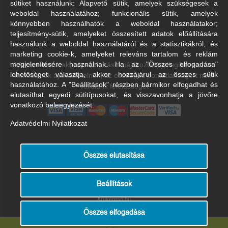
sütiket használunk: Alapvető sütik, amelyek szükségesek a
weboldal használatához; funkcionális sütik, amelyek
könnyebben használhatók a weboldal használatakor;
teljesítmény-sütik, amelyeket összesített adatok előállítására
használunk a weboldal használatáról és a statisztikákról; és
marketing cookie-k, amelyeket releváns tartalom és reklám
A feltüntetett árak, képek, leírások tájékoztató jellegűek és nem
megjelenítésére használnak. Ha az "Összes elfogadása"
lehetőséget választja, akkor hozzájárul az összes sütik
minősülnek ajánlattételnek, az esetleges pontatlanságért nem
használatához. A "Beállítások" részben bármikor elfogadhat és
vállalunk felelősséget
elutasíthat egyedi sütitípusokat, és visszavonhatja a jövőre
vonatkozó beleegyezését.
Adatvédelmi Nyilatkozat
Összes elutasítása
Beállítások
Árukereső.hu
Összes elfogadása