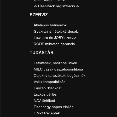
-> CashBack regisztráció <-
SZERVIZ
Általános tudnivalók
Gyakran ismételt kérdések
Lowepro és JOBY szerviz
RODE mikrofon garancia
TUDÁSTÁR
Letöltések, hasznos linkek
MILC vázak összehasonlítása
Objektív tartozékok-kiegészítők
Vaku kompatibilitás
Távcső "kisokos"
Eszköz bérlés
NAV törlőkód
Tizennégy napos elállás
OM-3 Receptek