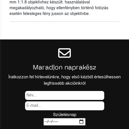
mm 1:1.8 objektívhez készült. használatával
megakadályozható, hogy ellenfényben történő fotózás
esetén felesleges fény jusson az objektívbe.
Maradjon naprakész
Íratkozzon fel hírlevelünkre, hogy első kézből értesülhessen
legfrissebb akcióinkról
Születésnap