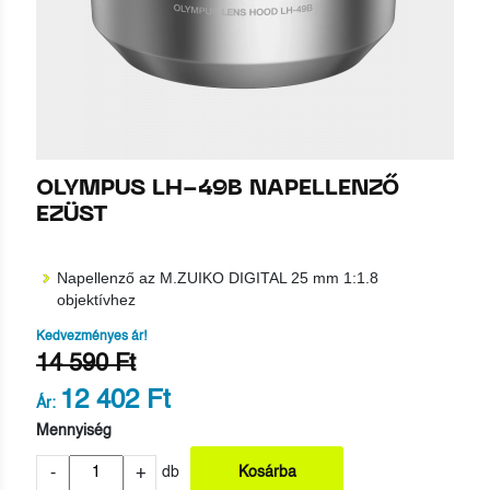
OLYMPUS LH-49B NAPELLENZŐ
EZÜST
Napellenző az M.ZUIKO DIGITAL 25 mm 1:1.8
objektívhez
Kedvezményes ár!
14 590 Ft
12 402 Ft
Ár:
Mennyiség
-
+
db
Kosárba