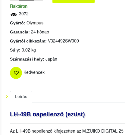
Raktáron
3972
Gyártó:
Olympus
Garancia:
24 hónap
Gyártói cikkszám:
V324492SW000
Súly:
0.02 kg
Származási hely:
Japán
Kedvencek
Leírás
LH-49B napellenző (ezüst)
Az LH‑49B nepellenző kifejezetten az M.ZUIKO DIGITAL 25