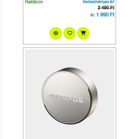
Raktáron
Kedvezményes ár!
2 490 Ft
1 990 Ft
Ár: