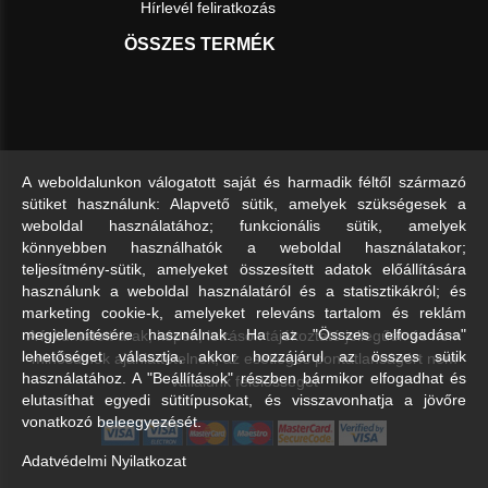
Hírlevél feliratkozás
ÖSSZES TERMÉK
A weboldalunkon válogatott saját és harmadik féltől származó
sütiket használunk: Alapvető sütik, amelyek szükségesek a
weboldal használatához; funkcionális sütik, amelyek
könnyebben használhatók a weboldal használatakor;
teljesítmény-sütik, amelyeket összesített adatok előállítására
használunk a weboldal használatáról és a statisztikákról; és
marketing cookie-k, amelyeket releváns tartalom és reklám
A feltüntetett árak, képek, leírások tájékoztató jellegűek és nem
megjelenítésére használnak. Ha az "Összes elfogadása"
lehetőséget választja, akkor hozzájárul az összes sütik
minősülnek ajánlattételnek, az esetleges pontatlanságért nem
használatához. A "Beállítások" részben bármikor elfogadhat és
vállalunk felelősséget
elutasíthat egyedi sütitípusokat, és visszavonhatja a jövőre
vonatkozó beleegyezését.
Adatvédelmi Nyilatkozat