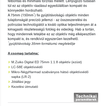
felbontás és minimális torzítás mellett. Lenyűgöző tudásán
túl ez az objektív ráadásul egyedülállóan kompakt és
könnyedén hordozható.
*
A 75mm (150mm
) fix gyújtótávolságú objektív minden
tulajdonságát precízió jellemzi - az összeszerelési és
polírozási technológiától a kiváló optikai teljesítményen át a
kimagasló részletességű fotókig és videókig. Hab a tortán,
hogy mindennek tetejébe ez az objektív még elképesztően
kompakt is, és rendkívül egyszerűen kezelhető.
*
gyújtótávolság 35mm formátumú megfelelője
A csomag tartalma:
M.Zuiko Digital ED 75mm 1:1.8 objektív (ezüst)
LC-58E objektívvédő
Mikro-NégyHarmad szabványos hátsó objektívvédő
sapka (LR-2)
Jótállási jegy
Kezelési útmutató