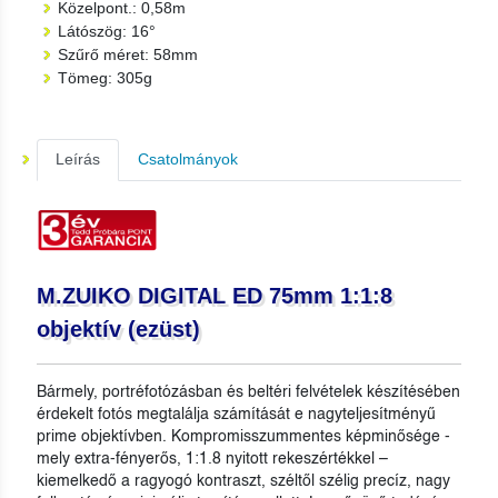
Közelpont.: 0,58m
Látószög: 16°
Szűrő méret: 58mm
Tömeg: 305g
Leírás
Csatolmányok
M.ZUIKO DIGITAL ED 75mm 1:1:8
objektív (ezüst)
Bármely, portréfotózásban és beltéri felvételek készítésében
érdekelt fotós megtalálja számítását e nagyteljesítményű
prime objektívben. Kompromisszummentes képminősége -
mely extra-fényerős, 1:1.8 nyitott rekeszértékkel –
kiemelkedő a ragyogó kontraszt, széltől szélig precíz, nagy