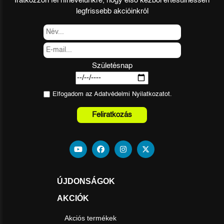
Íratkozzon fel hírlevelünkre, hogy első kézből értesülhessen
legfrissebb akcióinkról
Születésnap
Elfogadom az
Adatvédelmi Nyilatkozat
ot.
Feliratkozás
ÚJDONSÁGOK
AKCIÓK
Akciós termékek