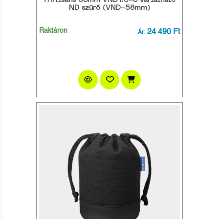
7Artisans 58mm VND1.5-8 variálható
ND szűrő (VND-58mm)
Raktáron
24 490 Ft
Ár: