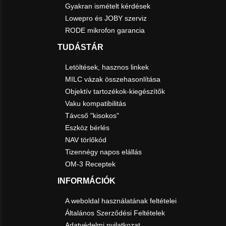
Gyakran ismételt kérdések
Lowepro és JOBY szerviz
RODE mikrofon garancia
TUDÁSTÁR
Letöltések, hasznos linkek
MILC vázak összehasonlítása
Objektív tartozékok-kiegészítők
Vaku kompatibilitás
Távcső "kisokos"
Eszköz bérlés
NAV törlőkód
Tizennégy napos elállás
OM-3 Receptek
INFORMÁCIÓK
A weboldal használatának feltételei
Általános Szerződési Feltételek
Adatvédelmi nyilatkozat