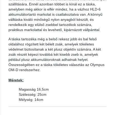
szállítására. Ennél azonban többet is kínál ez a táska,
amelyben még akkor is elfér mindez, ha a vázhoz HLD-6
akkumulátortartó markolat is csatlakoztatva van. A könnyű
válltáska kiváló minőségű nylon anyagból készült, és
rendelkezik egy elülső zsebbel tartozékok számára,
praktikus markolattal és levehető, kipárnázott vállpánttal.
A táska tartozéka még a belső rekesz jobb és bal felső
oldalához rögzített két bélelt zsák, amelyek tökéletes
védelmet biztosítanak a két plusz objektív számára. A két
zsák részét képezi továbbá két kisebb zseb is, amelyek
például plusz akkumulátoroknak adhatnak helyet.
Összességében ez a táska tökéletes választás az Olympus
OM-D rendszerhez.
Méretek:
Magasság 16,5cm
Szélesség: 25cm
Mélység: 14cm