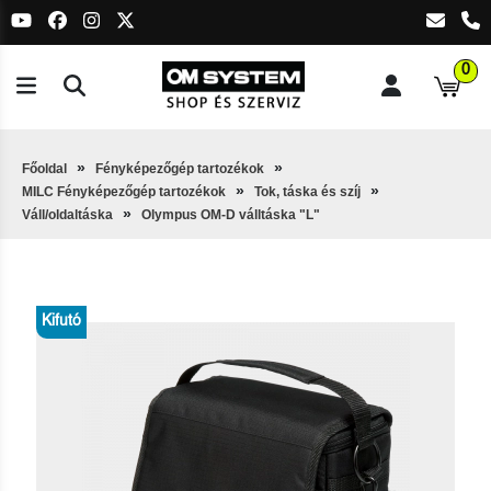
0
Főoldal
Fényképezőgép tartozékok
MILC Fényképezőgép tartozékok
Tok, táska és szíj
Váll/oldaltáska
Olympus OM-D válltáska "L"
Kifutó