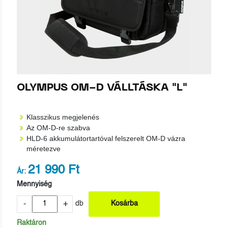
OLYMPUS OM-D VÁLLTÁSKA "L"
Klasszikus megjelenés
Az OM-D-re szabva
HLD-6 akkumulátortartóval felszerelt OM-D vázra
méretezve
21 990 Ft
Ár:
Mennyiség
-
+
db
Kosárba
Raktáron