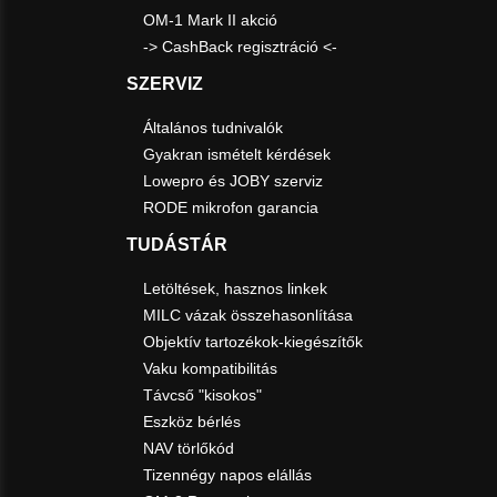
OM-1 Mark II akció
-> CashBack regisztráció <-
SZERVIZ
Általános tudnivalók
Gyakran ismételt kérdések
Lowepro és JOBY szerviz
RODE mikrofon garancia
TUDÁSTÁR
Letöltések, hasznos linkek
MILC vázak összehasonlítása
Objektív tartozékok-kiegészítők
Vaku kompatibilitás
Távcső "kisokos"
Eszköz bérlés
NAV törlőkód
Tizennégy napos elállás