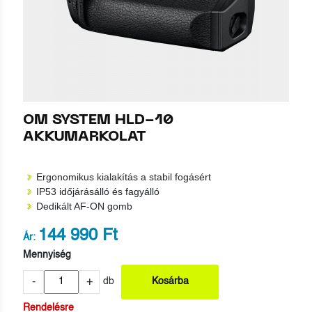
OM SYSTEM HLD-10
AKKUMARKOLAT
Ergonomikus kialakítás a stabil fogásért
IP53 időjárásálló és fagyálló
Dedikált AF-ON gomb
144 990 Ft
Ár:
Mennyiség
-
+
db
Kosárba
Rendelésre