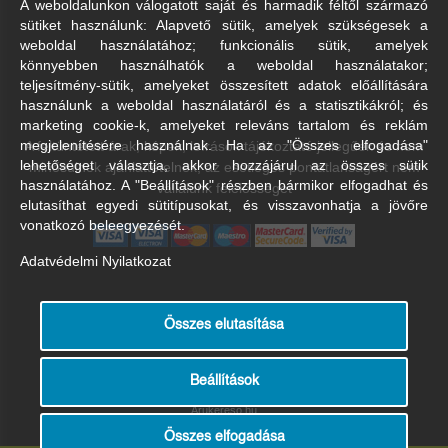
A weboldalunkon válogatott saját és harmadik féltől származó
sütiket használunk: Alapvető sütik, amelyek szükségesek a
weboldal használatához; funkcionális sütik, amelyek
könnyebben használhatók a weboldal használatakor;
teljesítmény-sütik, amelyeket összesített adatok előállítására
használunk a weboldal használatáról és a statisztikákról; és
marketing cookie-k, amelyeket releváns tartalom és reklám
A feltüntetett árak, képek, leírások tájékoztató jellegűek és nem
megjelenítésére használnak. Ha az "Összes elfogadása"
lehetőséget választja, akkor hozzájárul az összes sütik
minősülnek ajánlattételnek, az esetleges pontatlanságért nem
használatához. A "Beállítások" részben bármikor elfogadhat és
vállalunk felelősséget
elutasíthat egyedi sütitípusokat, és visszavonhatja a jövőre
vonatkozó beleegyezését.
Adatvédelmi Nyilatkozat
Összes elutasítása
Beállítások
Árukereső.hu
Összes elfogadása