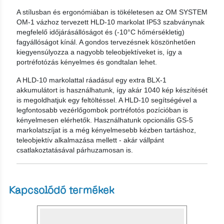
A stílusban és ergonómiában is tökéletesen az OM SYSTEM
OM‑1 vázhoz tervezett HLD‑10 markolat IP53 szabványnak
megfelelő időjárásállóságot és (‑10°C hőmérsékletig)
fagyállóságot kínál. A gondos tervezésnek köszönhetően
kiegyensúlyozza a nagyobb teleobjektíveket is, így a
portréfotózás kényelmes és gondtalan lehet.
A HLD‑10 markolattal ráadásul egy extra BLX‑1
akkumulátort is használhatunk, így akár 1040 kép készítését
is megoldhatjuk egy feltöltéssel. A HLD‑10 segítségével a
legfontosabb vezérlőgombok portréfotós pozícióban is
kényelmesen elérhetők. Használhatunk opcionális GS‑5
markolatszíjat is a még kényelmesebb kézben tartáshoz,
teleobjektív alkalmazása mellett ‑ akár vállpánt
csatlakoztatásával párhuzamosan is.
Kapcsolódó termékek