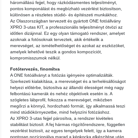
háromállású fejjel, hogy rázkódásmentes teljesítményt,
pontos komponálást és megbízható vezérlést biztosítson,
különösen a részletes stúdió- és építészeti munkákhoz.
Az Olaszországban tervezett és gyártott ONE fotóállvány
XPRO 3-utas KIT, a professzionális teljesítményt ötvözi az
időtlen dizájnnal. Ez egy olyan támogató rendszer, amelyet
azoknak a fotósoknak terveztek, akik értékelik a
merevséget, az ismételhetőséget és azokat az eszközöket,
amelyek lehetővé teszik a gondos kompozíciót,
kompromisszumok nélkül.
Fotótervezés, finomítva
A ONE fotóállványt a fotózás igényeire optimalizálták.
Szerkezeti kialakítása, a merevséget és a terhelésállóságot
helyezi előtérbe, biztosítva az állandó élességet még nagy
felbontású kamerák és nehéz objektívek esetén is. A
szögletes lábprofil, fokozza a merevséget, miközben
megőrzi a könnyű, hordozható formát, így alkalmassá teszi
mind stúdiókörnyezetbe, mind helyszíni fotózáshoz.
Az XPRO 3-utas fejjel párosítva, a rendszer kivételes
stabilitást biztosít. A fej hármas rögzítőrendszere, független
vezérlést biztosít, az egyes tengelyek felett, így a kamera
pontosan pozícionálva marad a képkocka elkészítése után.