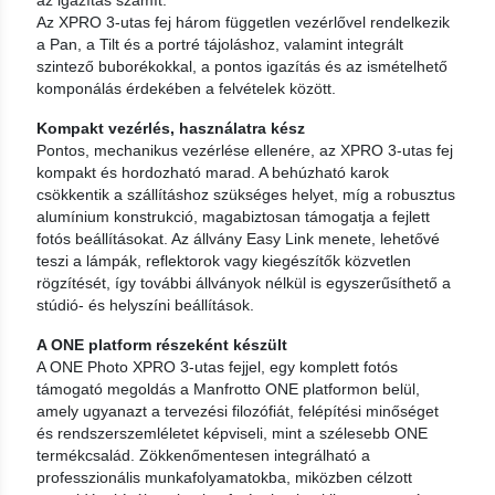
az igazítás számít.
Az XPRO 3-utas fej három független vezérlővel rendelkezik
a Pan, a Tilt és a portré tájoláshoz, valamint integrált
szintező buborékokkal, a pontos igazítás és az ismételhető
komponálás érdekében a felvételek között.
Kompakt vezérlés, használatra kész
Pontos, mechanikus vezérlése ellenére, az XPRO 3-utas fej
kompakt és hordozható marad. A behúzható karok
csökkentik a szállításhoz szükséges helyet, míg a robusztus
alumínium konstrukció, magabiztosan támogatja a fejlett
fotós beállításokat. Az állvány Easy Link menete, lehetővé
teszi a lámpák, reflektorok vagy kiegészítők közvetlen
rögzítését, így további állványok nélkül is egyszerűsíthető a
stúdió- és helyszíni beállítások.
A ONE platform részeként készült
A ONE Photo XPRO 3-utas fejjel, egy komplett fotós
támogató megoldás a Manfrotto ONE platformon belül,
amely ugyanazt a tervezési filozófiát, felépítési minőséget
és rendszerszemléletet képviseli, mint a szélesebb ONE
termékcsalád. Zökkenőmentesen integrálható a
professzionális munkafolyamatokba, miközben célzott