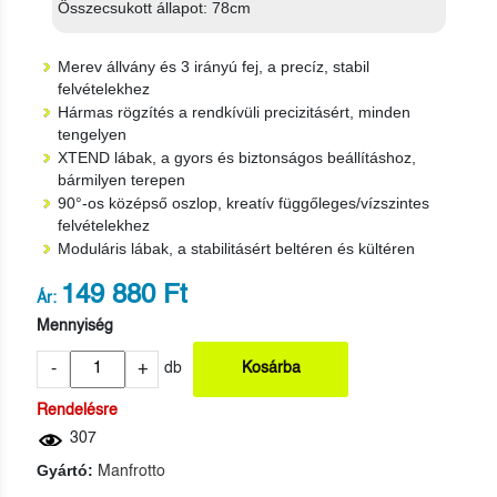
Összecsukott állapot: 78cm
Merev állvány és 3 irányú fej, a precíz, stabil
felvételekhez
Hármas rögzítés a rendkívüli precizitásért, minden
tengelyen
XTEND lábak, a gyors és biztonságos beállításhoz,
bármilyen terepen
90°-os középső oszlop, kreatív függőleges/vízszintes
felvételekhez
Moduláris lábak, a stabilitásért beltéren és kültéren
149 880 Ft
Ár:
Mennyiség
-
+
db
Kosárba
Rendelésre
307
Gyártó:
Manfrotto