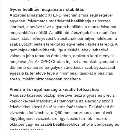
Gyors beállítás, magabiztos stabilitás
A szabadalmaztatott XTEND mechanizmus segítségével
egyetlen, folyamatos mozdulattal beállíthatja az összes
lábrészt, lehetővé téve a gyors beállítást a munkafolyamat
megszakítása nélkül. Az állítható lábszögek és a moduláris
lábak, stabil elhelyezést biztosítanak bármilyen felületen, a
szabályozott beltéri terektől az egyenetlen kültéri terepig. A
gumitalpak eltávolíthatók, így a tüskés lábak láthatóvá
válnak a jobb tapadás érdekében, amikor a körülmények
megkívánják. Az XPRO 3-utas fej, ezt a munkafolyamatot a
dönthető és portré tengelyek súrlódásos szabályozásával
egészíti ki, lehetővé téve a finombeállításokat a beállítás
során, mielőtt biztonságosan rögzítené.
Precízió és rugalmasság a kreatív fotózáshoz
A csúszó középső oszlop lehetővé teszi a gyors és precíz
képkocka-beállításokat, és támogatja az alacsony szögű
felvételeket közeli és részletes fotózáshoz. Felülnézeti és
vízszintes fotózáshoz, a Q90 mechanizmus azonnal vált
függőlegesről vízszintesre, így ideális termék-, makró-,
oktatóanyag- és asztali beállításokhoz, ahol a pontosság és