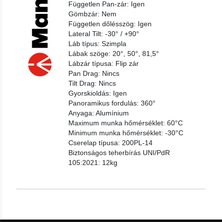
Független Pan-zár: Igen
Gömbzár: Nem
Független dőlésszög: Igen
Lateral Tilt: -30° / +90°
Láb típus: Szimpla
Lábak szöge: 20°, 50°, 81,5°
Lábzár típusa: Flip zár
Pan Drag: Nincs
Tilt Drag: Nincs
Gyorskioldás: Igen
Panoramikus fordulás: 360°
Anyaga: Alumínium
Maximum munka hőmérséklet: 60°C
Minimum munka hőmérséklet: -30°C
Cserelap típusa: 200PL-14
Biztonságos teherbírás UNI/PdR
105:2021: 12kg