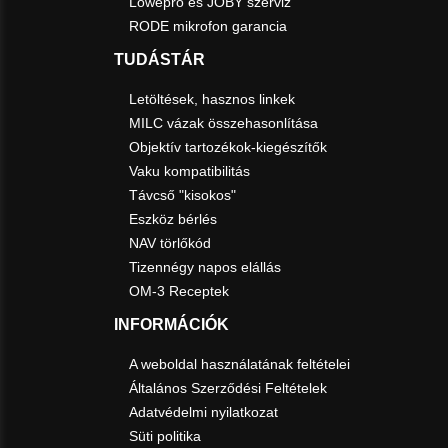
Lowepro és JOBY szerviz
RODE mikrofon garancia
TUDÁSTÁR
Letöltések, hasznos linkek
MILC vázak összehasonlítása
Objektív tartozékok-kiegészítők
Vaku kompatibilitás
Távcső "kisokos"
Eszköz bérlés
NAV törlőkód
Tizennégy napos elállás
OM-3 Receptek
INFORMÁCIÓK
A weboldal használatának feltételei
Általános Szerződési Feltételek
Adatvédelmi nyilatkozat
Süti politika