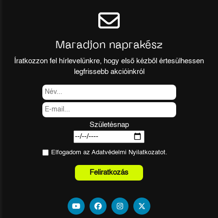
Maradjon naprakész
Íratkozzon fel hírlevelünkre, hogy első kézből értesülhessen
legfrissebb akcióinkról
Születésnap
Elfogadom az
Adatvédelmi Nyilatkozat
ot.
Feliratkozás