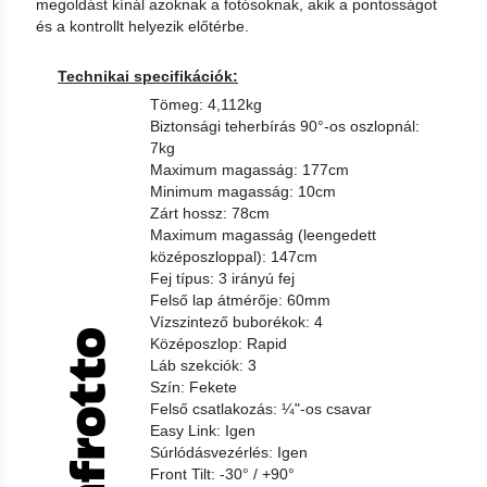
megoldást kínál azoknak a fotósoknak, akik a pontosságot
és a kontrollt helyezik előtérbe.
Technikai specifikációk:
Tömeg: 4,112kg
Biztonsági teherbírás 90°-os oszlopnál:
7kg
Maximum magasság: 177cm
Minimum magasság: 10cm
Zárt hossz: 78cm
Maximum magasság (leengedett
középoszloppal): 147cm
Fej típus: 3 irányú fej
Felső lap átmérője: 60mm
Vízszintező buborékok: 4
Középoszlop: Rapid
Láb szekciók: 3
Szín: Fekete
Felső csatlakozás: ¼"-os csavar
Easy Link: Igen
Súrlódásvezérlés: Igen
Front Tilt: -30° / +90°