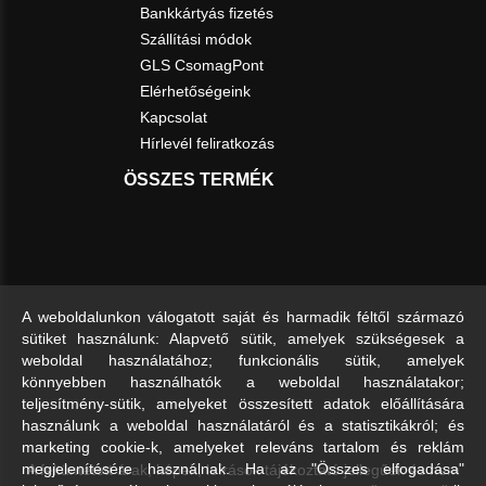
Bankkártyás fizetés
Szállítási módok
GLS CsomagPont
Elérhetőségeink
Kapcsolat
Hírlevél feliratkozás
ÖSSZES TERMÉK
A weboldalunkon válogatott saját és harmadik féltől származó
sütiket használunk: Alapvető sütik, amelyek szükségesek a
weboldal használatához; funkcionális sütik, amelyek
könnyebben használhatók a weboldal használatakor;
teljesítmény-sütik, amelyeket összesített adatok előállítására
használunk a weboldal használatáról és a statisztikákról; és
marketing cookie-k, amelyeket releváns tartalom és reklám
A feltüntetett árak, képek, leírások tájékoztató jellegűek és nem
megjelenítésére használnak. Ha az "Összes elfogadása"