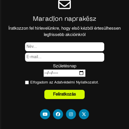
Maradjon naprakész
Íratkozzon fel hírlevelünkre, hogy első kézből értesülhessen
legfrissebb akcióinkról
Születésnap
Elfogadom az
Adatvédelmi Nyilatkozat
ot.
Feliratkozás