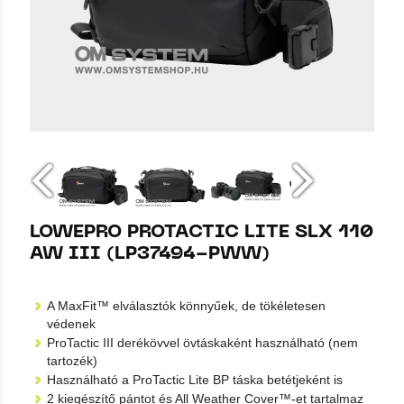
LOWEPRO PROTACTIC LITE SLX 110
AW III (LP37494-PWW)
A MaxFit™ elválasztók könnyűek, de tökéletesen
védenek
ProTactic III derékövvel övtáskaként használható (nem
tartozék)
Használható a ProTactic Lite BP táska betétjeként is
2 kiegészítő pántot és All Weather Cover™-et tartalmaz