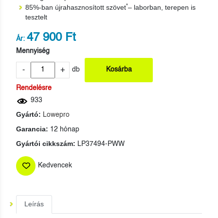
*
85%-ban újrahasznosított szövet
– laborban, terepen is
tesztelt
47 900 Ft
Ár:
Mennyiség
-
+
db
Kosárba
Rendelésre
933
Gyártó:
Lowepro
Garancia:
12 hónap
Gyártói cikkszám:
LP37494-PWW
Kedvencek
Leírás