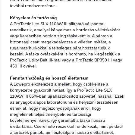
további rendszerezésre.
Kényelem és tartósság
A ProTactic Lite SLX 110AW III állítható vállpánttal
rendelkezik, amellyel kényelmes a hordozás válltáskaként
vagy keresztben hordott sling táskaként is. A pánton a
biztonsági csatt megakadályozza a véletlen nyitást, a
rugalmas hurkokkal a felesleges pánt hosszát tudjuk
kezelni. A táska övtáskaként is hordható, ha kiegészítjük a
ProTactic Utility Belt III-mal vagy a ProTactic BP350 III vagy
450 III övével.
Fenntarthatóság és hosszú élettartam
A Lowepro elkötelezett a mellett, hogy csökkentse a
környezetre gyakorolt hatást, így a ProTactic Lite SLX
*
110AW III 85%-ban újrahasznosított szövetet
használ. Ezek
az anyagok alapos laboratóriumi és helyszíni tesztelésen
esnek át, hogy megbizonyosodjanak arról, hogy
megfelelnek teljesítménybeli- és tartóssági
követelményeinknek, így garantált a táska hosszú
élettartama. Cserélhető részekkel rendelkezik, mint például
a tartozék pántok, ami biztosítja a hosszú élettartamot,