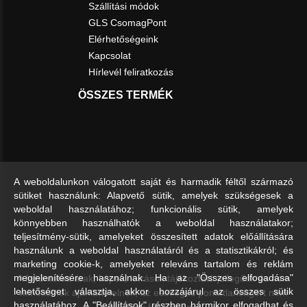
Szállítási módok
GLS CsomagPont
Elérhetőségeink
Kapcsolat
Hírlevél feliratkozás
ÖSSZES TERMÉK
A weboldalunkon válogatott saját és harmadik féltől származó
sütiket használunk: Alapvető sütik, amelyek szükségesek a
weboldal használatához; funkcionális sütik, amelyek
könnyebben használhatók a weboldal használatakor;
teljesítmény-sütik, amelyeket összesített adatok előállítására
használunk a weboldal használatáról és a statisztikákról; és
marketing cookie-k, amelyeket releváns tartalom és reklám
A feltüntetett árak, képek, leírások tájékoztató jellegűek és nem
megjelenítésére használnak. Ha az "Összes elfogadása"
lehetőséget választja, akkor hozzájárul az összes sütik
minősülnek ajánlattételnek, az esetleges pontatlanságért nem
használatához. A "Beállítások" részben bármikor elfogadhat és
vállalunk felelősséget