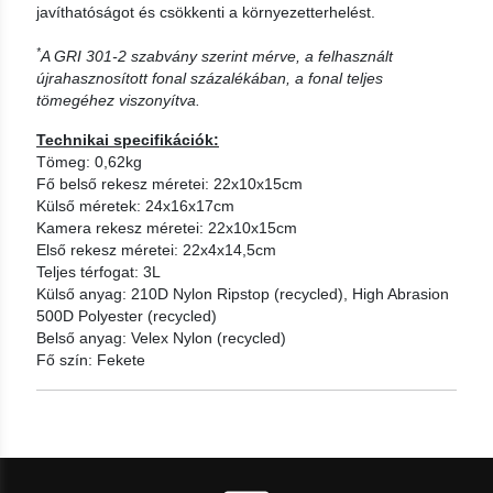
javíthatóságot és csökkenti a környezetterhelést.
*
A GRI 301-2 szabvány szerint mérve, a felhasznált
újrahasznosított fonal százalékában, a fonal teljes
tömegéhez viszonyítva.
Technikai specifikációk:
Tömeg: 0,62kg
Fő belső rekesz méretei: 22x10x15cm
Külső méretek: 24x16x17cm
Kamera rekesz méretei: 22x10x15cm
Első rekesz méretei: 22x4x14,5cm
Teljes térfogat: 3L
Külső anyag: 210D Nylon Ripstop (recycled), High Abrasion
500D Polyester (recycled)
Belső anyag: Velex Nylon (recycled)
Fő szín: Fekete