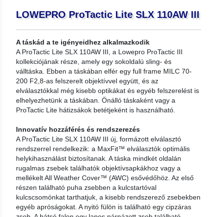
LOWEPRO ProTactic Lite SLX 110AW III
A táskád a te igényeidhez alkalmazkodik
A ProTactic Lite SLX 110AW III, a Lowepro ProTactic III
kollekciójának része, amely egy sokoldalú sling- és
válltáska. Ebben a táskában elfér egy full frame MILC 70-
200 F2,8-as felszerelt objektívvel együtt, és az
elválasztókkal még kisebb optikákat és egyéb felszerelést is
elhelyezhetünk a táskában. Önálló táskaként vagy a
ProTactic Lite hátizsákok betétjeként is használható.
Innovatív hozzáférés és rendszerezés
A ProTactic Lite SLX 110AW III új, formázott elválasztó
rendszerrel rendelkezik: a MaxFit™ elválasztók optimális
helykihasználást biztosítanak. A táska mindkét oldalán
rugalmas zsebek találhatók objektívsapkákhoz vagy a
mellékelt All Weather Cover™ (AWC) esővédőhöz. Az első
részen található puha zsebben a kulcstartóval
kulcscsomónkat tarthatjuk, a kisebb rendszerező zsebekben
egyéb apróságokat. A nyitó fülön is található egy cipzáras
zseb. A hátsó falon egy lapos párnázott zseb található