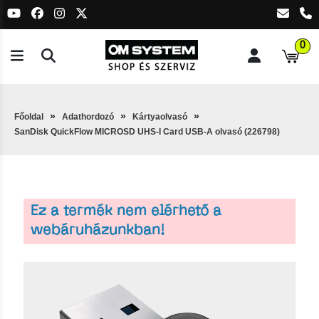
0
Főoldal
Adathordozó
Kártyaolvasó
SanDisk QuickFlow MICROSD UHS-I Card USB-A olvasó (226798)
Ez a termék nem elérhető a
webáruházunkban!