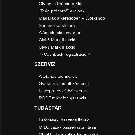
Olympus Prémium Klub
"Tedd próbára!" akciónk
Madarak a keresőben – Workshop
Summer Cashback
Ajándék telekonverter
OM-5 Mark II akció
OM-1 Mark II akció
-> CashBack regisztráció <-
SZERVIZ
Általános tudnivalók
Gyakran ismételt kérdések
Lowepro és JOBY szerviz
RODE mikrofon garancia
TUDÁSTÁR
Letöltések, hasznos linkek
MILC vázak összehasonlítása
Objektív tartozékok-kiegészítők