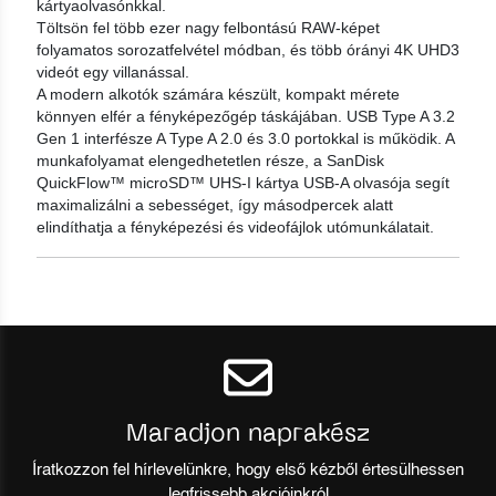
kártyaolvasónkkal.
Töltsön fel több ezer nagy felbontású RAW-képet
folyamatos sorozatfelvétel módban, és több órányi 4K UHD3
videót egy villanással.
A modern alkotók számára készült, kompakt mérete
könnyen elfér a fényképezőgép táskájában. USB Type A 3.2
Gen 1 interfésze A Type A 2.0 és 3.0 portokkal is működik. A
munkafolyamat elengedhetetlen része, a SanDisk
QuickFlow™ microSD™ UHS-I kártya USB-A olvasója segít
maximalizálni a sebességet, így másodpercek alatt
elindíthatja a fényképezési és videofájlok utómunkálatait.
Maradjon naprakész
Íratkozzon fel hírlevelünkre, hogy első kézből értesülhessen
legfrissebb akcióinkról