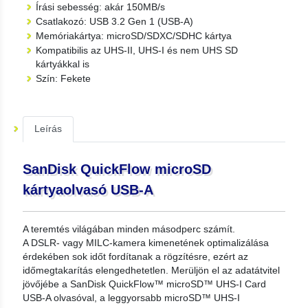
Írási sebesség: akár 150MB/s
Csatlakozó: USB 3.2 Gen 1 (USB-A)
Memóriakártya: microSD/SDXC/SDHC kártya
Kompatibilis az UHS-II, UHS-I és nem UHS SD
kártyákkal is
Szín: Fekete
Leírás
SanDisk QuickFlow microSD
kártyaolvasó USB-A
A teremtés világában minden másodperc számít.
A DSLR- vagy MILC-kamera kimenetének optimalizálása
érdekében sok időt fordítanak a rögzítésre, ezért az
időmegtakarítás elengedhetetlen. Merüljön el az adatátvitel
jövőjébe a SanDisk QuickFlow™ microSD™ UHS-I Card
USB-A olvasóval, a leggyorsabb microSD™ UHS-I