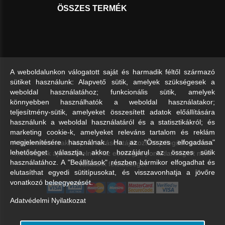
ÖSSZES TERMÉK
A weboldalunkon válogatott saját és harmadik féltől származó
sütiket használunk: Alapvető sütik, amelyek szükségesek a
weboldal használatához; funkcionális sütik, amelyek
könnyebben használhatók a weboldal használatakor;
teljesítmény-sütik, amelyeket összesített adatok előállítására
használunk a weboldal használatáról és a statisztikákról; és
marketing cookie-k, amelyeket releváns tartalom és reklám
A feltüntetett árak, képek, leírások tájékoztató jellegűek és nem
megjelenítésére használnak. Ha az "Összes elfogadása"
lehetőséget választja, akkor hozzájárul az összes sütik
minősülnek ajánlattételnek, az esetleges pontatlanságért nem
használatához. A "Beállítások" részben bármikor elfogadhat és
vállalunk felelősséget
elutasíthat egyedi sütitípusokat, és visszavonhatja a jövőre
vonatkozó beleegyezését.
Adatvédelmi Nyilatkozat