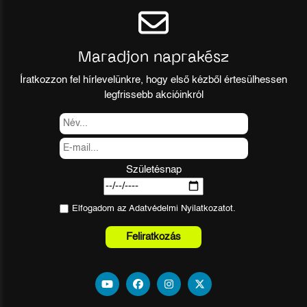
Maradjon naprakész
Íratkozzon fel hírlevelünkre, hogy első kézből értesülhessen
legfrissebb akcióinkról
Születésnap
Elfogadom az
Adatvédelmi Nyilatkozat
ot.
Feliratkozás