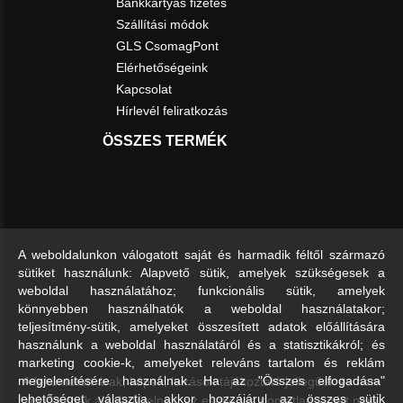
Bankkártyás fizetés
Szállítási módok
GLS CsomagPont
Elérhetőségeink
Kapcsolat
Hírlevél feliratkozás
ÖSSZES TERMÉK
A weboldalunkon válogatott saját és harmadik féltől származó
sütiket használunk: Alapvető sütik, amelyek szükségesek a
weboldal használatához; funkcionális sütik, amelyek
könnyebben használhatók a weboldal használatakor;
teljesítmény-sütik, amelyeket összesített adatok előállítására
használunk a weboldal használatáról és a statisztikákról; és
marketing cookie-k, amelyeket releváns tartalom és reklám
A feltüntetett árak, képek, leírások tájékoztató jellegűek és nem
megjelenítésére használnak. Ha az "Összes elfogadása"
lehetőséget választja, akkor hozzájárul az összes sütik
minősülnek ajánlattételnek, az esetleges pontatlanságért nem