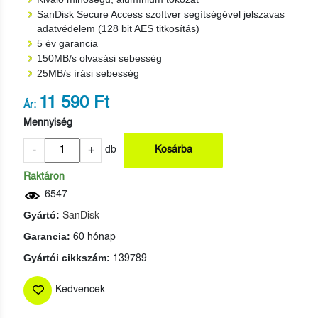
SanDisk Secure Access szoftver segítségével jelszavas
adatvédelem (128 bit AES titkosítás)
5 év garancia
150MB/s olvasási sebesség
25MB/s írási sebesség
11 590 Ft
Ár:
Mennyiség
-
+
db
Kosárba
Raktáron
6547
Gyártó:
SanDisk
Garancia:
60 hónap
Gyártói cikkszám:
139789
Kedvencek