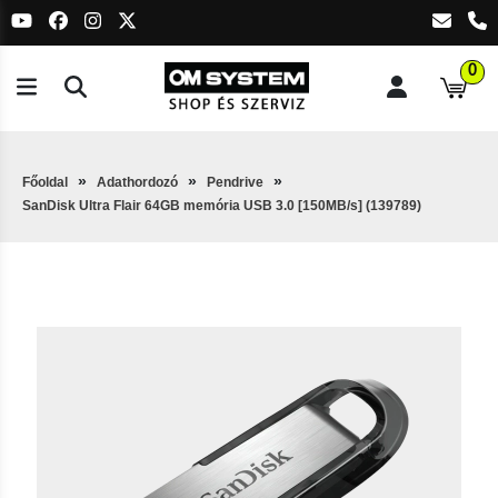
0
Főoldal
Adathordozó
Pendrive
SanDisk Ultra Flair 64GB memória USB 3.0 [150MB/s] (139789)